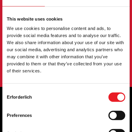
NEWSLETTER
This website uses cookies
Melden Sie sich an, um über neue Produkte,
We use cookies to personalise content and ads, to
Veranstaltungen und mehr informiert zu werden.
provide social media features and to analyse our traffic.
We also share information about your use of our site with
our social media, advertising and analytics partners who
ANMELDUNG
may combine it with other information that you’ve
provided to them or that they’ve collected from your use
Mit der Anmeldung zu unserem Newsletter erklären Sie sich mit
unserem
Datenschutzbestimmungen
.
of their services.
Consent
Erforderlich
Selection
OFFIZIELLE UK & EUROPÄISCHE
Preferences
HÄNDLER VON...