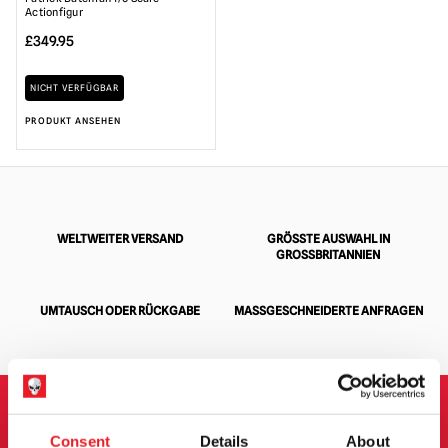
Actionfigur
£
349.95
NICHT VERFÜGBAR
PRODUKT ANSEHEN
WELTWEITER VERSAND
GRÖSSTE AUSWAHL IN G
ROSSBRITANNIEN
UMTAUSCH ODER RÜCKGABE
MASSGESCHNEIDERTE ANFRAGEN
ANMELDUNG ZUM
Consent
Details
About