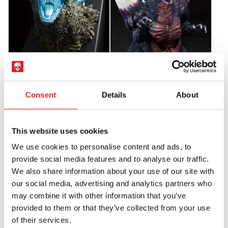
Bandai Ichibansho Figuren Monster
Bandai Ichibansho Monsterlise
Stampede Godzilla Minus One
Figuren Monster Stampede
(2023) – Godzilla (Hitzestrahl…
Godzilla gegen Spacegodzilla
(1994) –…
Consent
Details
About
£
139.95
£
119.95
NICHT VERFÜGBAR
NICHT VERFÜGBAR
This website uses cookies
We use cookies to personalise content and ads, to
PRODUKT ANSEHEN
PRODUKT ANSEHEN
provide social media features and to analyse our traffic.
We also share information about your use of our site with
our social media, advertising and analytics partners who
Bandai Ichibansho Monsterlise
may combine it with other information that you’ve
Figur Monster Stampede Shin
Godzilla (Film 2016) – Shin …
provided to them or that they’ve collected from your use
£
149.95
of their services.