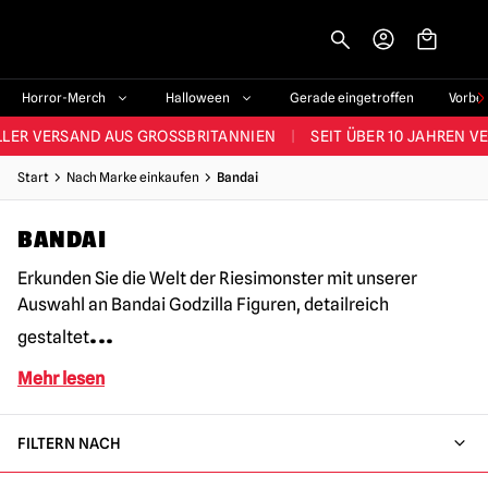
-->
STES SORTIMENT IM VEREINIGTEN KÖNIGREICH
|
ÜBER 60.000 ZUF
Horror-Merch
Halloween
Gerade eingetroffen
Vorbe
LER VERSAND AUS GROSSBRITANNIEN
|
SEIT ÜBER 10 JAHREN V
JEDE WOCHE NEUE HORROR-FANARTIKEL
Start
Nach Marke einkaufen
Bandai
RÖSSTES HALLOWEEN-SORTIMENT IN UK
|
ÜBER 300 REQUISITE
BANDAI
STES SORTIMENT IM VEREINIGTEN KÖNIGREICH
|
ÜBER 60.000 ZUF
Erkunden Sie die Welt der Riesimonster mit unserer
Auswahl an Bandai Godzilla Figuren, detailreich
...
gestaltet
Mehr lesen
FILTERN NACH