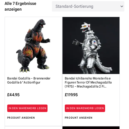
Alle 7 Ergebnisse
anzeigen
Bandai Godzilla – Brennender
Bandai Ichibansho Monsterlise
Godzilla 6″ Actionfigur
Figuren Terror Of Mechagodzilla
(1975) – Mechagodzilla 2 Fi…
£
44.95
£
119.95
IN DEN WARENKORB LEGEN
IN DEN WARENKORB LEGEN
PRODUKT ANSEHEN
PRODUKT ANSEHEN