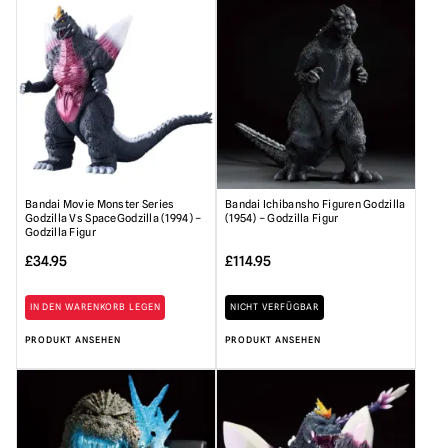
Bandai Movie Monster Series
Bandai Ichibansho Figuren Godzilla
Godzilla Vs SpaceGodzilla (1994) –
(1954) – Godzilla Figur
Godzilla Figur
£
34.95
£
114.95
IN DEN WARENKORB LEGEN
NICHT VERFÜGBAR
PRODUKT ANSEHEN
PRODUKT ANSEHEN