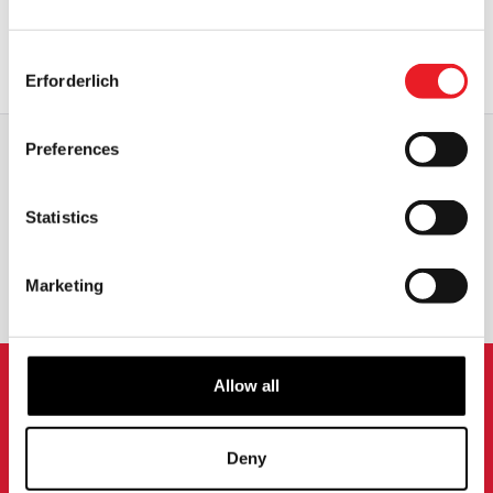
NICHT VERFÜGBAR
Consent
PRODUKT ANSEHEN
Erforderlich
Selection
Preferences
WELTWEITER VERSAND
GRÖSSTE AUSWAHL IN G
ROSSBRITANNIEN
Statistics
UMTAUSCH ODER RÜCKGABE
MASSGESCHNEIDERTE ANFRAGEN
Marketing
Allow all
ANMELDUNG ZUM
NEWSLETTER
Deny