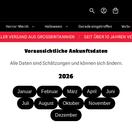
-->
STES SORTIMENT IM VEREINIGTEN KÖNIGREICH
|
ÜBER 60.000 ZUF
Horror-Merch
Halloween
Gerade eingetroffen
Vorbe
LER VERSAND AUS GROSSBRITANNIEN
|
SEIT ÜBER 10 JAHREN V
JEDE WOCHE NEUE HORROR-FANARTIKEL
Voraussichtliche Ankunftsdaten
RÖSSTES HALLOWEEN-SORTIMENT IN UK
|
ÜBER 300 REQUISITE
Alle Daten sind Schätzungen und können sich ändern.
STES SORTIMENT IM VEREINIGTEN KÖNIGREICH
|
ÜBER 60.000 ZUF
2026
Januar
Februar
März
April
Juni
Juli
August
Oktober
November
Dezember