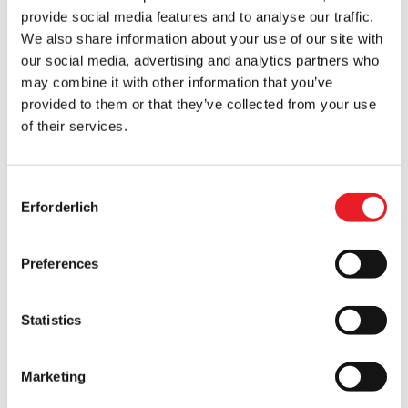
provide social media features and to analyse our traffic.
Scale Action Figur
We also share information about your use of our site with
The Texas Chainsaw Massacre (1974) - Leatherface
our social media, advertising and analytics partners who
Candy Pail
may combine it with other information that you’ve
provided to them or that they’ve collected from your use
Motörhead Warpig-Helm
of their services.
Scream Greats Maniac Cop 2 - Maniac Cop 8″ Scale
Action Figur
Consent
Erforderlich
Unendliche Statue - Armee der Finsternis Ash Plus Format
Selection
1/4 Maßstab
Preferences
The Texas Chainsaw Massacre (1974) - Leatherface-
Armband-Schmuck
Statistics
Clown im Kornfeld - Frendo Maske
Marketing
Q4 ( Okt - Dez )