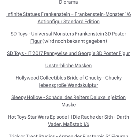
Diorama
Infinite Statues Frankenstein – Frankenstein-Monster 1/6
Actionfigur Standard Edition
SD Toys - Universal Monsters Frankenstein 3D Poster
Figur
(wird noch bekannt gegeben)
SD Toys - IT 2017 Pennywise und Georgie 3D Poster Figur
Unsterbliche Masken
Hollywood Collectibles Bride of Chucky - Chucky
lebensgroße Wandskulptur
Sleepy Hollow - Schädel des Reiters Deluxe Injektion
Maske
Hot Toys Star Wars Episode III Die Rache der Sith - Darth
Vader, Maßstab 1/6
Trick or Treat Studios - Armee der Finsternis 5″ Figuren