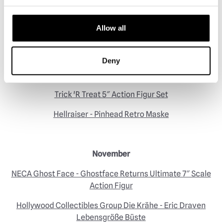
Killer Klowns From Outer Space 5″ Actionfigurenset
Allow all
Hellraiser Lament Box
Haus der 1000 Leichen - Kapitän Spaulding Retro Maske
Deny
Trick 'R Treat - Sam Retro Maske
Trick 'R Treat 5″ Action Figur Set
Hellraiser - Pinhead Retro Maske
November
NECA Ghost Face - Ghostface Returns Ultimate 7″ Scale
Action Figur
Hollywood Collectibles Group Die Krähe - Eric Draven
Lebensgröße Büste