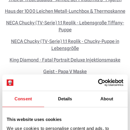
Haus der 1000 Leichen Metall-Lunchbox & Thermoskanne
NECA Chucky (TV-Serie) 1:1 Replik - Lebensgroße Tiffany-
Puppe
NECA Chucky (TV-Serie) 1:1 Replik - Chucky-Puppe in
Lebensgröße
King Diamond - Fatal Portrait Deluxe Injektionsmaske
Geist - Papa V Maske
Sleepy Hollow - Reiteräxte
Sleepy Hollow - Schwert des Reiters
Consent
Details
About
Oktober
This website uses cookies
We use cookies to personalise content and ads, to
Sideshow Collectibles Thanksgiving - John Carver 1/6