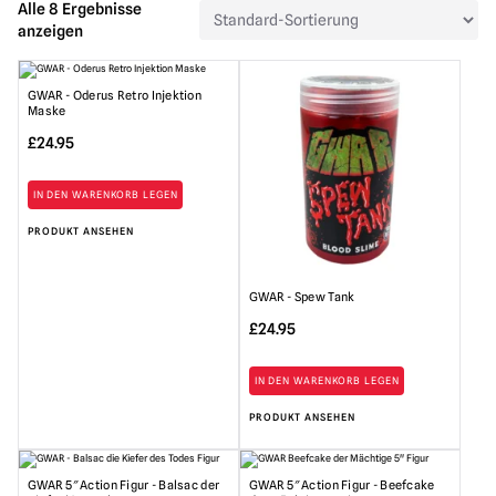
Alle 8 Ergebnisse
anzeigen
GWAR - Oderus Retro Injektion
Maske
£
24.95
IN DEN WARENKORB LEGEN
PRODUKT ANSEHEN
GWAR - Spew Tank
£
24.95
IN DEN WARENKORB LEGEN
PRODUKT ANSEHEN
GWAR 5″ Action Figur - Balsac der
GWAR 5″ Action Figur - Beefcake