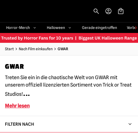
-->
Horror-Merch
Halloween
Gerade eingetroffen
Vorbe
Start
Nach Film einkaufen
GWAR
GWAR
Treten Sie ein in die chaotische Welt von GWAR mit
unserem offiziell lizenzierten Sortiment von Trick or Treat
...
Studios!
Mehr lesen
FILTERN NACH