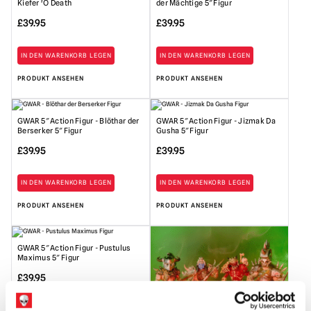
Kiefer 'O Death
der Mächtige 5″ Figur
£
39.95
£
39.95
IN DEN WARENKORB LEGEN
IN DEN WARENKORB LEGEN
PRODUKT ANSEHEN
PRODUKT ANSEHEN
GWAR 5″ Action Figur - Blöthar der
GWAR 5″ Action Figur - Jizmak Da
Berserker 5″ Figur
Gusha 5″ Figur
£
39.95
£
39.95
IN DEN WARENKORB LEGEN
IN DEN WARENKORB LEGEN
PRODUKT ANSEHEN
PRODUKT ANSEHEN
GWAR 5″ Action Figur - Pustulus
Maximus 5″ Figur
£
39.95
IN DEN WARENKORB LEGEN