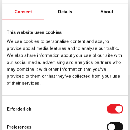
PRODUKT ANSEHEN
Consent
Details
About
GWAR - 5″ Figuren und Spew Tank
Set
This website uses cookies
£
169.95
We use cookies to personalise content and ads, to
provide social media features and to analyse our traffic.
IN DEN WARENKORB LEGEN
We also share information about your use of our site with
our social media, advertising and analytics partners who
PRODUKT ANSEHEN
may combine it with other information that you’ve
provided to them or that they’ve collected from your use
of their services.
WELTWEITER VERSAND
GRÖSSTE AUSWAHL IN G
ROSSBRITANNIEN
Consent
Erforderlich
Selection
UMTAUSCH ODER RÜCKGABE
MASSGESCHNEIDERTE ANFRAGEN
Preferences