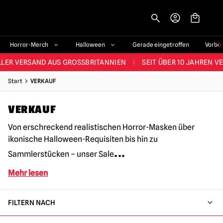
-->
STES SORTIMENT IM VEREINIGTEN KÖNIGREICH
|
ÜBER 60.000 ZUF
Horror-Merch
Halloween
Gerade eingetroffen
Vorbe
LER VERSAND AUS GROSSBRITANNIEN
|
SEIT ÜBER 10 JAHREN V
JEDE WOCHE NEUE HORROR-FANARTIKEL
Start
VERKAUF
RÖSSTES HALLOWEEN-SORTIMENT IN UK
|
ÜBER 300 REQUISITE
VERKAUF
STES SORTIMENT IM VEREINIGTEN KÖNIGREICH
|
ÜBER 60.000 ZUF
Von erschreckend realistischen Horror-Masken über
ikonische Halloween-Requisiten bis hin zu
...
Sammlerstücken – unser Sale
Mehr lesen
FILTERN NACH