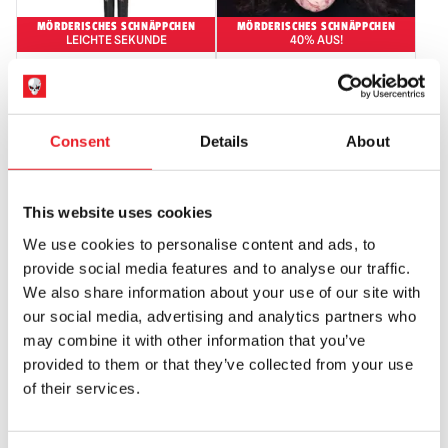
MÖRDERISCHES SCHNÄPPCHEN
MÖRDERISCHES SCHNÄPPCHEN
LEICHTE SEKUNDE
40% AUS!
Terrifier – Art the Clown
Tinsley Studio Terrifier 3 – Victoria
Nussknacker (Spirit Halloween)
Deluxe Maske (MÖRDER-
(LEICHTER MANGEL)
SCHNÄPPCHEN)
Ursprünglicher
Der
Ursprünglicher
Aktueller
£
109.95
£
69.95
£
89.95
£
53.95
Consent
Details
About
Preis
aktuelle
Preis
Preis
IN DEN WARENKORB LEGEN
OPTIONEN AUSWÄHLEN
war:
Preis
war:
ist:
PRODUKT ANSEHEN
PRODUKT ANSEHEN
109,95
beträgt:
89,95
53,95
This website uses cookies
MÖRDERISCHES SCHNÄPPCHEN
£
69,95
£
£.
LEICHTE SEKUNDE
We use cookies to personalise content and ads, to
ANGEBOT!
ANGEBOT!
£.
Geistergesicht Deluxe gealterte
provide social media features and to analyse our traffic.
Maske (Scream 6) (LEICHTER
We also share information about your use of our site with
MAKEl)
our social media, advertising and analytics partners who
Ursprünglicher
Der
£
24.95
£
21.95
may combine it with other information that you’ve
Preis
aktuelle
provided to them or that they’ve collected from your use
IN DEN WARENKORB LEGEN
war:
Preis
of their services.
PRODUKT ANSEHEN
24,95
ist:
MÖRDERISCHES SCHNÄPPCHEN
40% AUS!
£
21,95
Tinsley Studio Terrifier 3 – Victoria