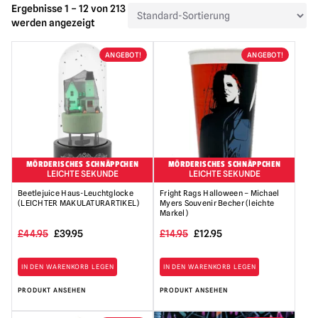
Ergebnisse 1 – 12 von 213
werden angezeigt
ANGEBOT!
ANGEBOT!
MÖRDERISCHES SCHNÄPPCHEN
MÖRDERISCHES SCHNÄPPCHEN
LEICHTE SEKUNDE
LEICHTE SEKUNDE
Beetlejuice Haus-Leuchtglocke
Fright Rags Halloween – Michael
(LEICHTER MAKULATURARTIKEL)
Myers Souvenir Becher (leichte
Markel)
Ursprünglicher
Der
Ursprünglicher
Der
£
44.95
£
39.95
£
14.95
£
12.95
Preis
aktuelle
Preis
aktuelle
IN DEN WARENKORB LEGEN
IN DEN WARENKORB LEGEN
war:
Preis
war:
Preis
PRODUKT ANSEHEN
PRODUKT ANSEHEN
44,95
beträgt:
14,95
beträgt:
£
39,95
£
12,95