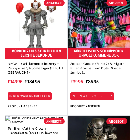
ANGEBOT!
ANGEBOT!
£.
£.
MÖRDERISCHES SCHNÄPPCHEN
MÖRDERISCHES SCHNÄPPCHEN
LEICHTE SEKUNDE
UNVOLLKOMMENE BOX
NECA IT: Willkommen in Derry –
Scream Greats (Serie 2) 8″ Figur -
Pennywise 1/4 Scale Figur (LEICHT
Killer Klowns from Outer Space -
GEBRAUCHT)
Jumbo (...
Ursprünglicher
Aktueller
Ursprünglicher
Der
£
149.95
£
134.95
£
39.95
£
35.95
Preis
Preis
Preis
aktuelle
IN DEN WARENKORB LEGEN
IN DEN WARENKORB LEGEN
war:
ist:
war:
Preis
PRODUKT ANSEHEN
PRODUKT ANSEHEN
149,95
134,95
39,95
beträgt:
£
£.
£
35,95
ANGEBOT!
ANGEBOT!
£.
Terrifier - Art the Clown
Lichterkette (Spirit Halloween)