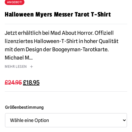
ANGEBOT!
Halloween Myers Messer Tarot T-Shirt
Jetzt erhältlich bei Mad About Horror. Offiziell
lizenziertes Halloween-T-Shirt in hoher Qualität
mit dem Design der Boogeyman-Tarotkarte.
Michael M
...
MEHR LESEN
Ursprünglicher
Aktueller
£
24.95
£
18.95
Preis
Preis
war:
ist:
24,95
18,95
Größenbestimmung
£
£.