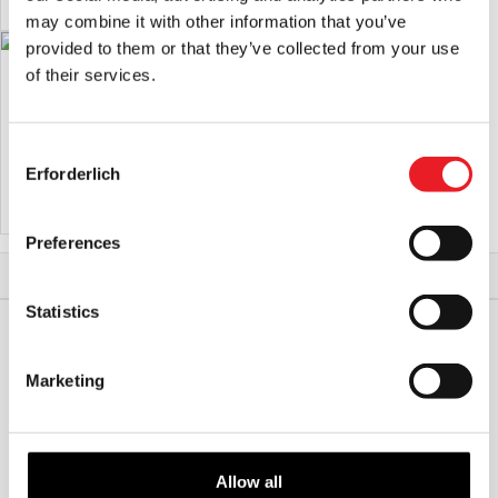
24,95
18,95
may combine it with other information that you’ve
£
£.
provided to them or that they’ve collected from your use
Michael Myers PVC 8″ Spardose Figur
Halloween Michael Myers Varsity
of their services.
Jacke
£
39.95
£
129.95
Consent
IN DEN WARENKORB LEGEN
IN DEN WARENKORB LEGEN
Erforderlich
Selection
PRODUKT ANSEHEN
PRODUKT ANSEHEN
Preferences
Start
Horror Kleidung & Merch
Halloween Myers Messer Tarot T-Shirt
Statistics
Marketing
WELTWEITER VERSAND
GRÖSSTE AUSWAHL IN G
ROSSBRITANNIEN
UMTAUSCH ODER RÜCKGABE
MASSGESCHNEIDERTE ANFRAGEN
Allow all