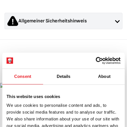
Allgemeiner Sicherheitshinweis
Die von Mad About Horror verkauften Produkte sind
Sammlerstücke für Erwachsene oder Halloween-
Dekorationen. Sie sind
NICHT
Spielzeug und sind nicht für
Kinder unter 14 Jahren geeignet.
DAS KÖNNTE IHNEN AUCH
GEFALLEN
Consent
Details
About
ANGEBOT!
Ghost Face Weißes Tarot T-Shirt
Lizenzierte Halloween Michael Myers
Denim Jacke
This website uses cookies
Ursprünglicher
Aktueller
£
24.95
£
18.95
£
129.95
We use cookies to personalise content and ads, to
Preis
Preis
provide social media features and to analyse our traffic.
IN DEN WARENKORB LEGEN
IN DEN WARENKORB LEGEN
We also share information about your use of our site with
war:
ist:
our social media, advertising and analytics partners who
PRODUKT ANSEHEN
PRODUKT ANSEHEN