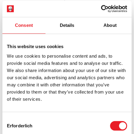
£
46.95
£
169.95
IN DEN WARENKORB LEGEN
IN DEN WARENKORB LEGEN
Consent
Details
About
PRODUKT ANSEHEN
PRODUKT ANSEHEN
This website uses cookies
MEZCO MDS Freitag der 13. - Jason
Voorhees Mega Scale mit Sound
We use cookies to personalise content and ads, to
£
89.95
provide social media features and to analyse our traffic.
We also share information about your use of our site with
IN DEN WARENKORB LEGEN
our social media, advertising and analytics partners who
may combine it with other information that you’ve
PRODUKT ANSEHEN
provided to them or that they’ve collected from your use
of their services.
NECA Freitag der 13. - Pamela
Voorhees Ultimate 7″ Scale Action
Figur
£
44.95
Consent
Erforderlich
Selection
IN DEN WARENKORB LEGEN