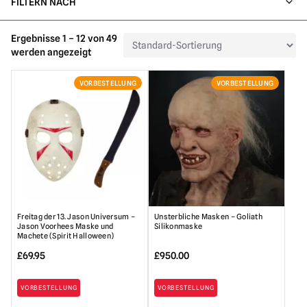
FILTERN NACH
Ergebnisse 1 – 12 von 49
werden angezeigt
VORBESTELLUNG
VORBESTELLUNG
Freitag der 13. Jason Universum –
Unsterbliche Masken – Goliath
Jason Voorhees Maske und
Silikonmaske
Machete (Spirit Halloween)
£
69.95
£
950.00
VORBESTELLUNG
VORBESTELLUNG