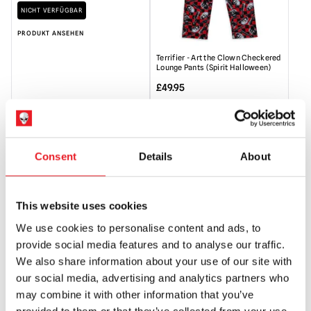
NICHT VERFÜGBAR
PRODUKT ANSEHEN
Terrifier - Art the Clown Checkered
Lounge Pants (Spirit Halloween)
£
49.95
NICHT VERFÜGBAR
PRODUKT ANSEHEN
Consent
Details
About
This website uses cookies
We use cookies to personalise content and ads, to
provide social media features and to analyse our traffic.
We also share information about your use of our site with
our social media, advertising and analytics partners who
may combine it with other information that you’ve
provided to them or that they’ve collected from your use