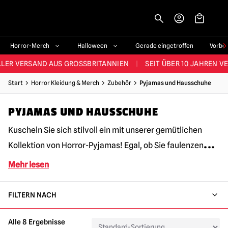
-->
STES SORTIMENT IM VEREINIGTEN KÖNIGREICH
|
ÜBER 60.000 ZUF
Horror-Merch
Halloween
Gerade eingetroffen
Vorbe
LER VERSAND AUS GROSSBRITANNIEN
|
SEIT ÜBER 10 JAHREN V
JEDE WOCHE NEUE HORROR-FANARTIKEL
Start
Horror Kleidung & Merch
Zubehör
Pyjamas und Hausschuhe
RÖSSTES HALLOWEEN-SORTIMENT IN UK
|
ÜBER 300 REQUISITE
PYJAMAS UND HAUSSCHUHE
STES SORTIMENT IM VEREINIGTEN KÖNIGREICH
|
ÜBER 60.000 ZUF
Kuscheln Sie sich stilvoll ein mit unserer gemütlichen
...
Kollektion von Horror-Pyjamas! Egal, ob Sie faulenzen
Mehr lesen
FILTERN NACH
Alle 8 Ergebnisse