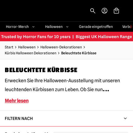
-->
Horror-Merch
Halloween
Gerade eingetroffen
Vorbe
Start
Halloween
Halloween-Dekorationen
Kürbis Halloween Dekorationen
Beleuchtete Kürbisse
BELEUCHTETE KÜRBISSE
Erwecken Sie Ihre Halloween-Ausstellung mit unseren
...
leuchtenden Kürbissen zum Leben. Ob Sie nun
Mehr lesen
FILTERN NACH