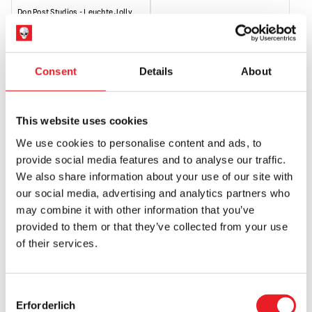
Don Post Studios - Leuchte Jolly
Jack O Lantern
£
44.95
Consent
Details
About
IN DEN WARENKORB LEGEN
PRODUKT ANSEHEN
This website uses cookies
We use cookies to personalise content and ads, to
provide social media features and to analyse our traffic.
We also share information about your use of our site with
our social media, advertising and analytics partners who
may combine it with other information that you’ve
provided to them or that they’ve collected from your use
of their services.
Leuchtende sprechende
Beleuchteter Kürbis Mister
Schaumstoff-Kürbisdekoration
Consent
£
24.95
£
49.95
Erforderlich
Selection