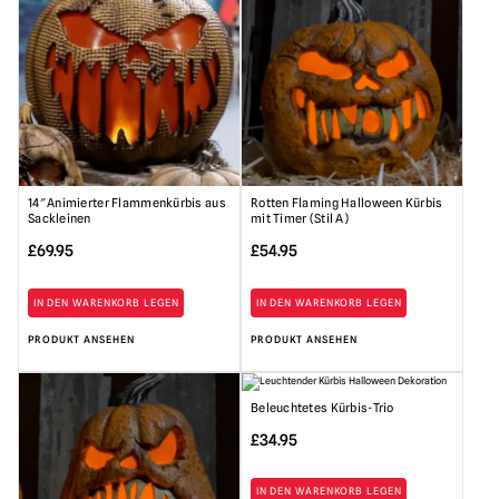
14″ Animierter Flammenkürbis aus
Rotten Flaming Halloween Kürbis
Sackleinen
mit Timer (Stil A)
£
69.95
£
54.95
IN DEN WARENKORB LEGEN
IN DEN WARENKORB LEGEN
PRODUKT ANSEHEN
PRODUKT ANSEHEN
Beleuchtetes Kürbis-Trio
£
34.95
IN DEN WARENKORB LEGEN