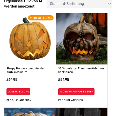
Ergebnisse 1–12 von 14
werden angezeigt
VORBESTELLUNG
Sleepy Hollow - Leuchtende
10″ Animierter Flammenkürbis aus
Kürbisrequisite
Sackleinen
£
64.95
£
54.95
VORBESTELLUNG
IN DEN WARENKORB LEGEN
PRODUKT ANSEHEN
PRODUKT ANSEHEN