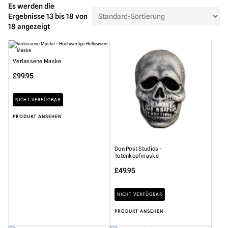
Es werden die
Ergebnisse 13 bis 18 von
18 angezeigt
Verlassene Maske
£
99.95
NICHT VERFÜGBAR
PRODUKT ANSEHEN
Don Post Studios -
Totenkopfmaske
£
49.95
NICHT VERFÜGBAR
PRODUKT ANSEHEN