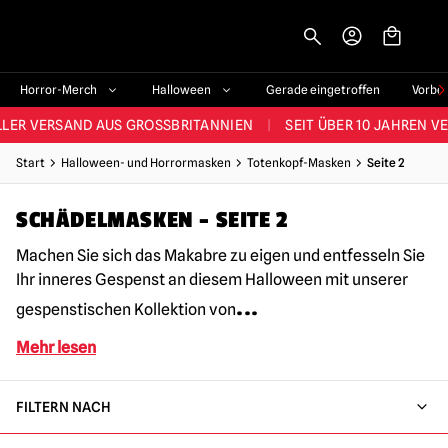
-->
STES SORTIMENT IM VEREINIGTEN KÖNIGREICH
|
ÜBER 60.000 ZUF
Horror-Merch
Halloween
Gerade eingetroffen
Vorbe
LER VERSAND AUS GROSSBRITANNIEN
|
SEIT ÜBER 10 JAHREN V
JEDE WOCHE NEUE HORROR-FANARTIKEL
Start
Halloween- und Horrormasken
Totenkopf-Masken
Seite 2
RÖSSTES HALLOWEEN-SORTIMENT IN UK
|
ÜBER 300 REQUISITE
SCHÄDELMASKEN – SEITE 2
STES SORTIMENT IM VEREINIGTEN KÖNIGREICH
|
ÜBER 60.000 ZUF
Machen Sie sich das Makabre zu eigen und entfesseln Sie
Ihr inneres Gespenst an diesem Halloween mit unserer
...
gespenstischen Kollektion von
Mehr lesen
FILTERN NACH