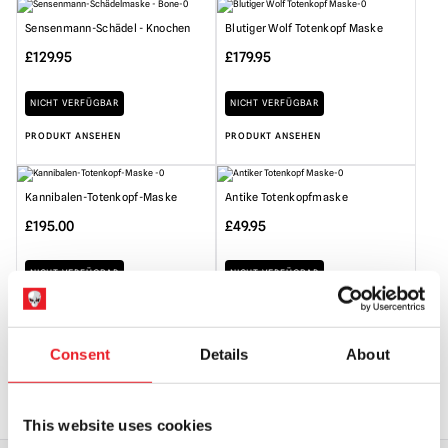
Sensenmann-Schädel - Knochen
Blutiger Wolf Totenkopf Maske
£
129.95
£
179.95
NICHT VERFÜGBAR
NICHT VERFÜGBAR
PRODUKT ANSEHEN
PRODUKT ANSEHEN
Kannibalen-Totenkopf-Maske
Antike Totenkopfmaske
£
195.00
£
49.95
NICHT VERFÜGBAR
NICHT VERFÜGBAR
PRODUKT ANSEHEN
PRODUKT ANSEHEN
Consent
Details
About
VORHERIGE
1
2
This website uses cookies