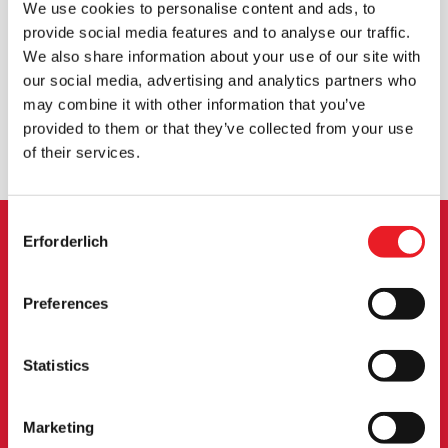
We use cookies to personalise content and ads, to
provide social media features and to analyse our traffic.
We also share information about your use of our site with
WELTWEITER VERSAND
GRÖSSTE AUSWAHL IN G
our social media, advertising and analytics partners who
ROSSBRITANNIEN
may combine it with other information that you’ve
provided to them or that they’ve collected from your use
UMTAUSCH ODER RÜCKGABE
MASSGESCHNEIDERTE ANFRAGEN
of their services.
Consent
Erforderlich
Selection
ANMELDUNG ZUM
NEWSLETTER
Preferences
Melden Sie sich an, um über neue Produkte,
Statistics
Veranstaltungen und mehr informiert zu werden.
Marketing