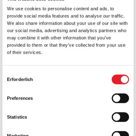
We use cookies to personalise content and ads, to
provide social media features and to analyse our traffic.
Silikonunterarm männlich
We also share information about your use of our site with
£
179.95
our social media, advertising and analytics partners who
may combine it with other information that you’ve
IN DEN WARENKORB LEGEN
provided to them or that they’ve collected from your use
of their services.
PRODUKT ANSEHEN
Einmachglas mit Hand
Consent
Erforderlich
Selection
£
150.00
NICHT VERFÜGBAR
Preferences
PRODUKT ANSEHEN
Statistics
1
2
WEITER
Marketing