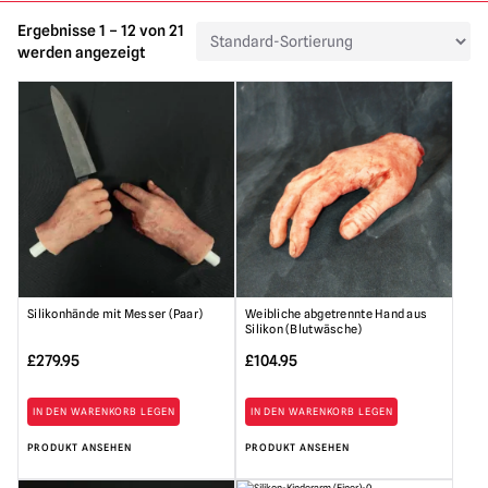
Ergebnisse 1 – 12 von 21
werden angezeigt
Silikonhände mit Messer (Paar)
Weibliche abgetrennte Hand aus
Silikon (Blutwäsche)
£
279.95
£
104.95
IN DEN WARENKORB LEGEN
IN DEN WARENKORB LEGEN
PRODUKT ANSEHEN
PRODUKT ANSEHEN