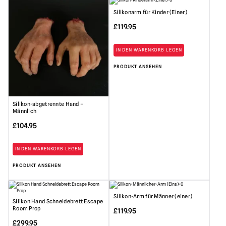
Silikonarm für Kinder (Einer)
£
119.95
IN DEN WARENKORB LEGEN
PRODUKT ANSEHEN
Silikon-abgetrennte Hand –
Männlich
£
104.95
IN DEN WARENKORB LEGEN
PRODUKT ANSEHEN
Silikon-Arm für Männer (einer)
Silikon Hand Schneidebrett Escape
Room Prop
£
119.95
£
299.95