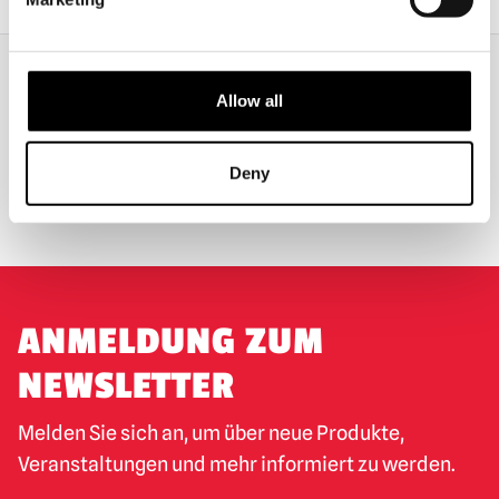
Allow all
WELTWEITER VERSAND
GRÖSSTE AUSWAHL IN G
ROSSBRITANNIEN
Deny
UMTAUSCH ODER RÜCKGABE
MASSGESCHNEIDERTE ANFRAGEN
ANMELDUNG ZUM
NEWSLETTER
Melden Sie sich an, um über neue Produkte,
Veranstaltungen und mehr informiert zu werden.