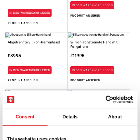
IN DEN WARENKORB LEGEN
IN DEN WARENKORB LEGEN
PRODUKT ANSEHEN
PRODUKT ANSEHEN
Abgetrennte Silikon-Herrenhand
Silikon-abgetrennte Hand mit
Pengatram
£
89.95
£
119.95
IN DEN WARENKORB LEGEN
IN DEN WARENKORB LEGEN
PRODUKT ANSEHEN
PRODUKT ANSEHEN
Silikon-Finger-Spreizer (Einer)
Silikonarm mit magnetischem
Daumen
£
99.95
£
149.95
Consent
Details
About
IN DEN WARENKORB LEGEN
IN DEN WARENKORB LEGEN
PRODUKT ANSEHEN
PRODUKT ANSEHEN
This website uses cookies