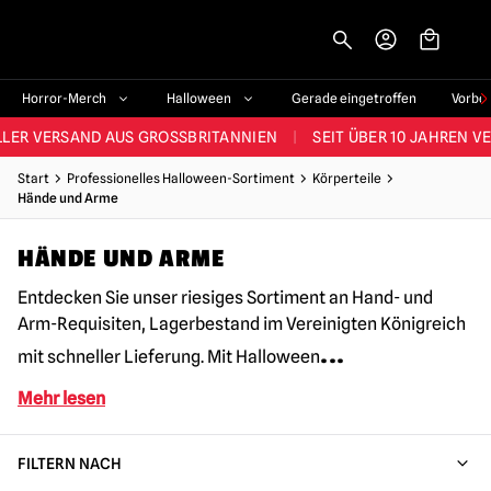
-->
STES SORTIMENT IM VEREINIGTEN KÖNIGREICH
|
ÜBER 60.000 ZUF
Horror-Merch
Halloween
Gerade eingetroffen
Vorbe
LER VERSAND AUS GROSSBRITANNIEN
|
SEIT ÜBER 10 JAHREN V
JEDE WOCHE NEUE HORROR-FANARTIKEL
Start
Professionelles Halloween-Sortiment
Körperteile
Hände und Arme
RÖSSTES HALLOWEEN-SORTIMENT IN UK
|
ÜBER 300 REQUISITE
HÄNDE UND ARME
STES SORTIMENT IM VEREINIGTEN KÖNIGREICH
|
ÜBER 60.000 ZUF
Entdecken Sie unser riesiges Sortiment an Hand- und
Arm-Requisiten, Lagerbestand im Vereinigten Königreich
...
mit schneller Lieferung. Mit Halloween
Mehr lesen
FILTERN NACH