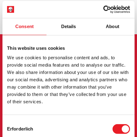
UMTAUSCH ODER RÜCKGABE
MASSGESCHNEIDERTE ANFRAGEN
Consent
Details
About
This website uses cookies
ANMELDUNG ZUM
We use cookies to personalise content and ads, to
NEWSLETTER
provide social media features and to analyse our traffic.
We also share information about your use of our site with
Melden Sie sich an, um über neue Produkte,
our social media, advertising and analytics partners who
may combine it with other information that you’ve
Veranstaltungen und mehr informiert zu werden.
provided to them or that they’ve collected from your use
of their services.
ANMELDUNG
Consent
Mit der Anmeldung zu unserem Newsletter erklären Sie sich mit
Erforderlich
unserem
Datenschutzbestimmungen
.
Selection