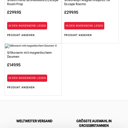
Silikon Hand Schneidebrett Escape
Silikonkopf Magnet Requisit für
Room Prop
Escape Rooms
£
299.95
£
299.95
IN DEN WARENKORB LEGEN
IN DEN WARENKORB LEGEN
PRODUKT ANSEHEN
PRODUKT ANSEHEN
Silikonarm mit magnetischem
Daumen
£
149.95
IN DEN WARENKORB LEGEN
PRODUKT ANSEHEN
WELTWEITER VERSAND
GRÖSSTE AUSWAHL IN G
ROSSBRITANNIEN