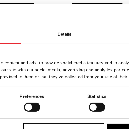
HT VERFÜGBAR
NICHT VERFÜGBAR
T ANSEHEN
PRODUKT ANSEHEN
Details
DS Saw – Billy Die
e content and ads, to provide social media features and to analy
ega Scale Mit Sound
 our site with our social media, advertising and analytics partn
 provided to them or that they’ve collected from your use of their
HT VERFÜGBAR
Preferences
Statistics
T ANSEHEN