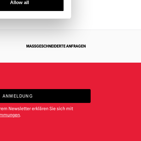
Allow all
2
MASSGESCHNEIDERTE ANFRAGEN
ANMELDUNG
em Newsletter erklären Sie sich mit
timmungen
.