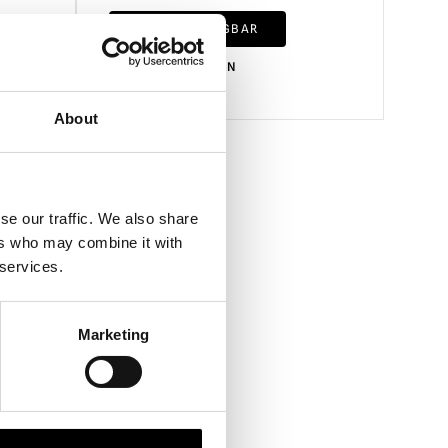
NICHT VERFÜGBAR
PRODUKT ANSEHEN
About
se our traffic. We also share
ers who may combine it with
 services.
Marketing