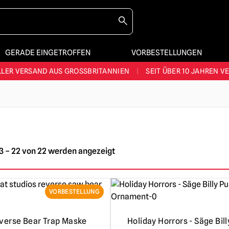
GERADE EINGETROFFEN
VORBESTELLUNGEN
STES SORTIMENT IM VEREINIGTEN KÖNIGREICH
|
ÜBER 60.000 ZUF
LER VERSAND AUS GROSSBRITANNIEN
|
SEIT ÜBER 10 JAHREN V
JEDE WOCHE NEUE HORROR-FANARTIKEL
RÖSSTES HALLOWEEN-SORTIMENT IN UK
|
ÜBER 300 REQUISITE
STES SORTIMENT IM VEREINIGTEN KÖNIGREICH
|
ÜBER 60.000 ZUF
3 – 22 von 22 werden angezeigt
VORBESTELLUNG
verse Bear Trap Maske
Holiday Horrors - Säge Bill