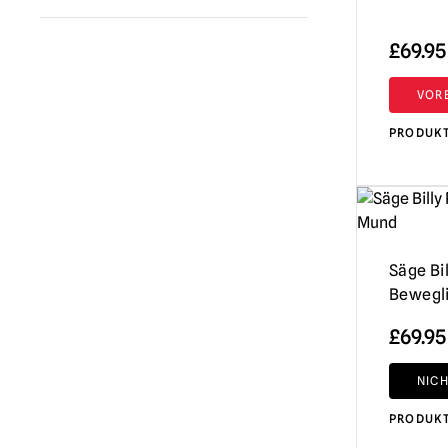
Trick or Treat Studios
(16)
Kidrobot
(1)
£
69.95
MEZCO
(1)
VOR
PRODUK
Säge Bi
Bewegl
£
69.95
NIC
PRODUK