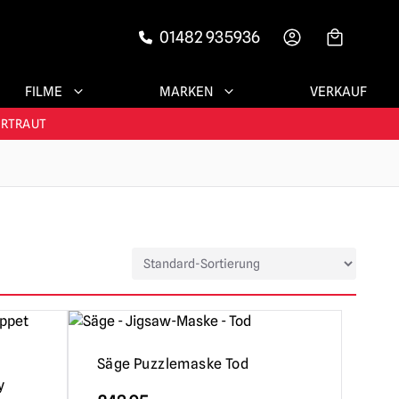
01482 935936
-->
FILME
MARKEN
VERKAUF
RIEDENE KUNDEN
ERTRAUT
N!
RIEDENE KUNDEN
Säge Puzzlemaske Tod
y