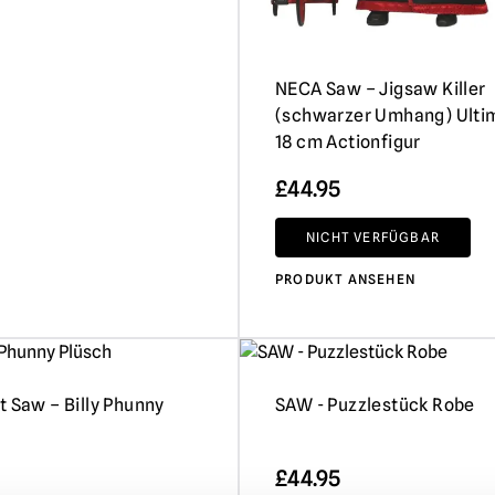
NECA Saw – Jigsaw Killer
(schwarzer Umhang) Ulti
18 cm Actionfigur
£
44.95
NICHT VERFÜGBAR
PRODUKT ANSEHEN
t Saw – Billy Phunny
SAW - Puzzlestück Robe
£
44.95