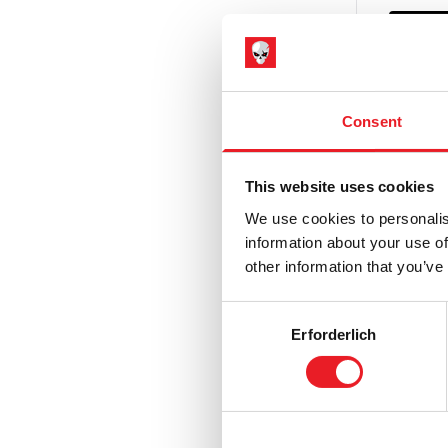
NIC
PRODUK
Consent
This website uses cookies
MEZCO M
We use cookies to personalis
Puppe M
information about your use of
other information that you’ve
£
89.95
Consent
NIC
Erforderlich
Selection
PRODUK