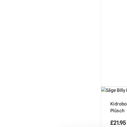
Kidrobo
Plüsch
£
21.95