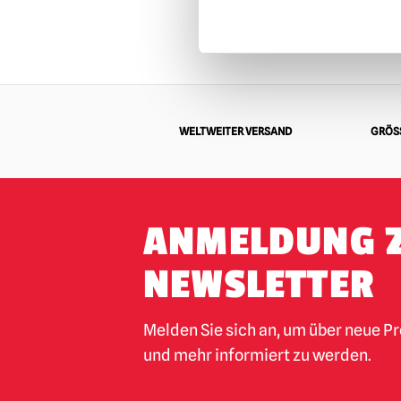
WELTWEITER VERSAND
GRÖSS
ANMELDUNG 
NEWSLETTER
Melden Sie sich an, um über neue P
und mehr informiert zu werden.