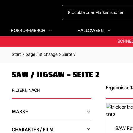
HORROR-MERCH
HALLOWEEN
GRÖSSTES & BE
SCHNEL
Start
Säge / Stichsäge
Seite 2
G
SAW / JIGSAW – SEITE 2
GRÖSSTES & BE
Ergebnisse 1
FILTERN NACH
MARKE
NECA Figuren / Sammlerstücke
(4)
SAW Re
CHARAKTER / FILM