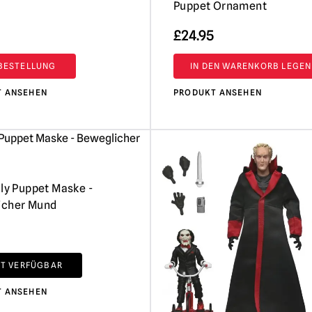
Puppet Ornament
£
24.95
BESTELLUNG
IN DEN WARENKORB LEGEN
T ANSEHEN
PRODUKT ANSEHEN
lly Puppet Maske -
icher Mund
HT VERFÜGBAR
T ANSEHEN