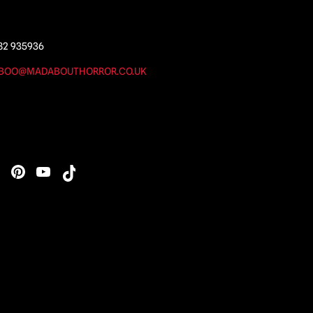
82 935936
BOO@MADABOUTHORROR.CO.UK
s