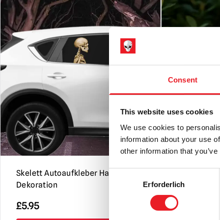
Consent
This website uses cookies
We use cookies to personalis
information about your use of
other information that you’ve
Skelett Autoaufkleber Halloween
Skelettkop
Consent
Erforderlich
Dekoration
mit Pfahl 
Selection
£
5.95
£
19.95