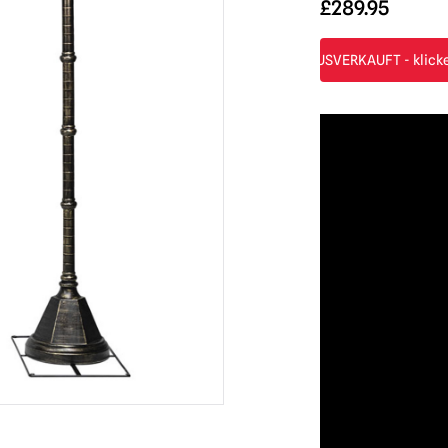
£
289.95