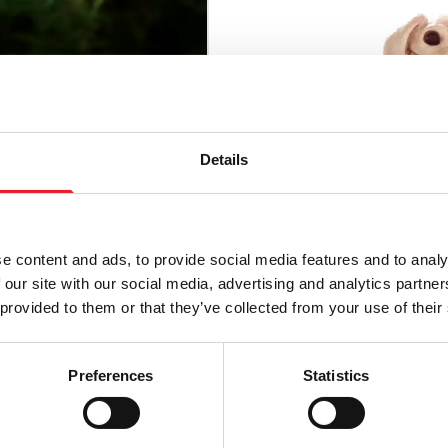
Netzteile:
Verwend
Netzadapter Schä
Bitte beachten:
Di
Gebrauch geeignet, 
betrieben werden.
Fragen dazu haben,
Details
Handhabung
:Bitt
können. Seien Sie 
schwere Lasten oh
Speicher
Wenn ani
e content and ads, to provide social media features and to analy
sie vollständig zu
 our site with our social media, advertising and analytics partn
geeigneten Behält
 provided to them or that they’ve collected from your use of their
f in Hand Gartendeko
Skelett sitzender Welpe
Preferences
Statistics
Halloween Dekoration
Halloween Dekoration
£
24.95