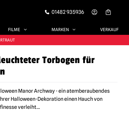
01482 935936
-->
FILME
MARKEN
VERKAUF
RIEDENE KUNDEN
ERTRAUT
leuchteter Torbogen für
N!
en
RIEDENE KUNDEN
alloween Manor Archway - ein atemberaubendes
Ihrer Halloween-Dekoration einen Hauch von
finesse verleiht
...