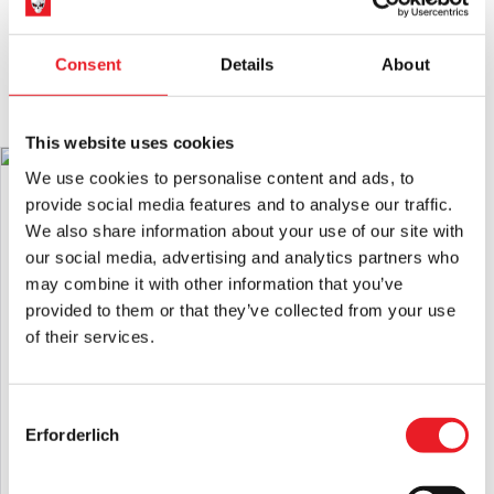
Halloween-Requisiten jederzeit beaufsichtigt werden.
DAS KÖNNTE IHNEN AUCH
Installation:
Alle Requisiten müssen auf einer ebenen Fläche
Consent
Details
About
GEFALLEN
installiert werden und dürfen nicht bei starkem Wind
verwendet werden.
This website uses cookies
Extra große Requisiten
Bitte befestigen Sie es mit den
mitgelieferten Erdspießen und bauen Sie es bei starkem Wind
VORBESTELLUNG
We use cookies to personalise content and ads, to
Aufblasbarer 8-Fuß-Riesenbaum
ab.
"Halloween Town
provide social media features and to analyse our traffic.
Für die überdachte Veranda oder für den Innenbereich.
Bei
£
99.95
We also share information about your use of our site with
Verwendung im Freien vor Witterungseinflüssen schützen und
our social media, advertising and analytics partners who
nicht über einen längeren Zeitraum im Freien stehen lassen.
may combine it with other information that you’ve
IN DEN WARENKORB LEGEN
provided to them or that they’ve collected from your use
Netzteile:
Verwenden Sie nur den mitgelieferten UK-
PRODUKT ANSEHEN
Netzadapter, da falsche Netzadapter Schäden verursachen
of their services.
können.
Bitte beachten:
Diese Requisiten sind nicht für den intensiven
5ft Halloween Aufblasbare Monster
Consent
kommerziellen Gebrauch geeignet, d. h. sie sollten nicht über
Hand
Erforderlich
längere Zeiträume, z. B. tagelang, betrieben werden. Sie sind
Selection
£
79.95
für die Verwendung an Halloween gedacht. Wenn Sie Fragen
dazu haben, fragen Sie bitte.