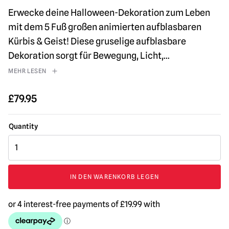
Erwecke deine Halloween-Dekoration zum Leben
mit dem 5 Fuß großen animierten aufblasbaren
Kürbis & Geist! Diese gruselige aufblasbare
Dekoration sorgt für Bewegung, Licht,
...
MEHR LESEN
£
79.95
5ft
aufblasbarer
Halloween-
Kürbis
IN DEN WARENKORB LEGEN
mit
Geist