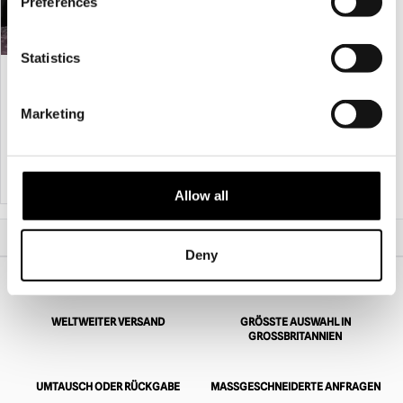
Preferences
PRODUKT ANSEHEN
Statistics
Skelett Autoaufkleber Halloween
Dekoration
£
5.95
Marketing
IN DEN WARENKORB LEGEN
PRODUKT ANSEHEN
Allow all
Start
Animatronik
6ft Geist Frau über Tombstone Animated Prop
Deny
WELTWEITER VERSAND
GRÖSSTE AUSWAHL IN G
ROSSBRITANNIEN
UMTAUSCH ODER RÜCKGABE
MASSGESCHNEIDERTE ANFRAGEN