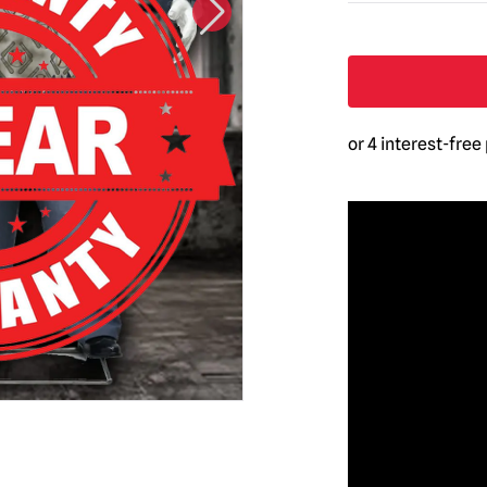
Apocalypse
Zwillinge
Animiertes
Halloween-
Requisit
Menge