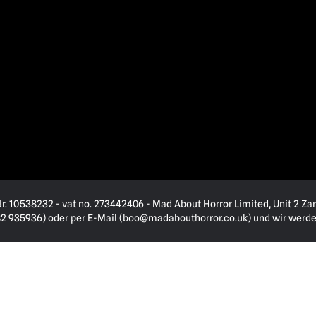
. 10538232 - vat no. 273442406 - Mad About Horror Limited, Unit 2 Zar
82 935936) oder per E-Mail (
boo@madabouthorror.co.uk
) und wir werd