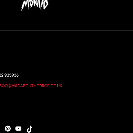
82 935936
BOO@MADABOUTHORROR.CO.UK
s