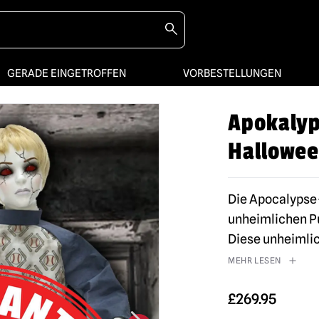
GERADE EINGETROFFEN
VORBESTELLUNGEN
Apokalyp
Hallowee
Die Apocalypse-
unheimlichen P
Diese unheimlic
MEHR LESEN
£
269.95