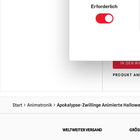
Erforderlich
Selection
OOAK Gruse
Carl der C
£
89.95
IN DEN 
PRODUKT AN
Start
Animatronik
Apokalypse-Zwillinge Animierte Hallow
WELTWEITER VERSAND
GRÖSS