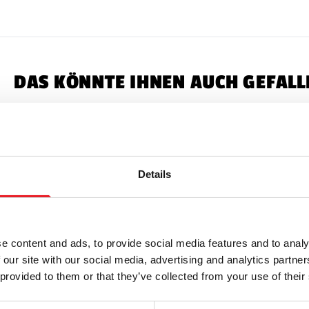
Installation:
Alle 
und dürfen nicht 
Extra große Requi
Erdspießen und ba
DAS KÖNNTE IHNEN AUCH GEFALL
Für die überdacht
Freien vor Witteru
Zeitraum im Freien
Netzteile:
Verwend
Netzadapter Schä
Details
Bitte beachten:
Di
Gebrauch geeignet, 
betrieben werden.
Fragen dazu haben,
e content and ads, to provide social media features and to analy
Handhabung
:Bitt
 our site with our social media, advertising and analytics partn
können. Seien Sie 
 provided to them or that they’ve collected from your use of their
schwere Lasten oh
Speicher
Wenn ani