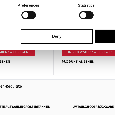
sie vollständig zu
Preferences
Statistics
geeigneten Behält
lige Horror-Puppe -
Snippers der Clown Animie
lown
Halloween-Requisite
Deny
£
299.95
WARENKORB LEGEN
IN DEN WARENKORB LEGEN
SEHEN
PRODUKT ANSEHEN
een-Requisite
TE AUSWAHL IN GROSSBRITANNIEN
UMTAUSCH ODER RÜCKGABE