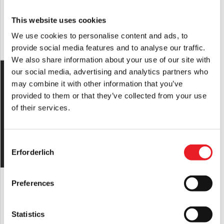
£
450.00
£
89.95
This website uses cookies
IN DEN WARENKORB LEGEN
IN DEN WARENKORB LEGEN
We use cookies to personalise content and ads, to
PRODUKT ANSEHEN
PRODUKT ANSEHEN
provide social media features and to analyse our traffic.
We also share information about your use of our site with
ANGEBOT!
our social media, advertising and analytics partners who
50 € RABATT!
Doc Black & White Maske
may combine it with other information that you’ve
Ursprünglicher
Der
£
189.95
£
139.95
provided to them or that they’ve collected from your use
Preis
aktuelle
of their services.
IN DEN WARENKORB LEGEN
war:
Preis
PRODUKT ANSEHEN
189,95
beträgt:
Consent
£
£139,95.
Erforderlich
Selection
"Boogeyman" Silikon-Halbmaske
Preferences
£
450.00
IN DEN WARENKORB LEGEN
Statistics