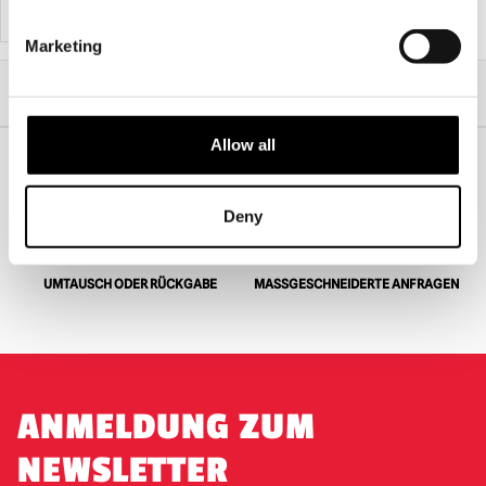
PRODUKT ANSEHEN
Marketing
Start
Professionelles Halloween-Sortiment
Professionelle Masken
Zombie-Masken
Kannibalen-Maske
Allow all
WELTWEITER VERSAND
GRÖSSTE AUSWAHL IN G
Deny
ROSSBRITANNIEN
UMTAUSCH ODER RÜCKGABE
MASSGESCHNEIDERTE ANFRAGEN
ANMELDUNG ZUM
NEWSLETTER