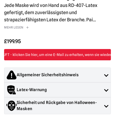
Jede Maske wird von Hand aus RD-407-Latex
gefertigt, dem zuverlässigsten und
strapazierfähigsten Latex der Branche. Pai
...
MEHR LESEN
£
199.95
Allgemeiner Sicherheitshinweis
Die von Mad About Horror verkauften Produkte sind
Latex-Warnung
Sammlerstücke für Erwachsene oder Halloween-
Dekorationen. Sie sind
NICHT
Spielzeug und sind nicht für
Enthält Latex, kann bei latexempfindlichen Personen eine
Kinder unter 14 Jahren geeignet.
Sicherheit und Rückgabe von Halloween-
allergische Reaktion hervorrufen
Masken