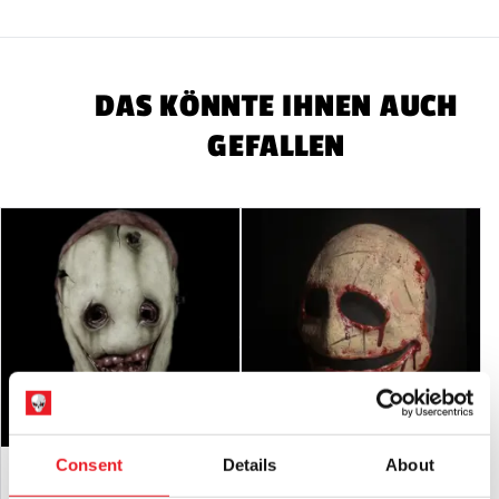
Allgemeine Sicherheit
Produkte, die von Mad About Horror
verkauft werden, sind Sammlerstücke, Halloween-
Dekorationen für Erwachsene und Kostüme für Erwachsene.
Sie sind KEIN Spielzeug und nicht für Kinder unter 14 Jahren
DAS KÖNNTE IHNEN AUCH
geeignet.
GEFALLEN
Maskensicherheit
Seien Sie beim Tragen einer Maske stets
vorsichtig, da die Sicht und das Gehör leicht beeinträchtigt
sein können.
Latex-Warnung:
Kann Latex enthalten, das in sehr seltenen
Fällen bei latexempfindlichen Personen eine allergische
Reaktion hervorrufen kann.
RÜCKSENDUNGEN
wird nur akzeptiert, wenn das Produkt in
unbenutztem Zustand mit
Alle Anhänger angebracht.
Consent
Details
About
Die "weggeworfene"
Die Maske der Leere
Silikonhalbmaske