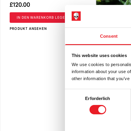
£
120.00
IN DEN WARENKORB LEGEN
PRODUKT ANSEHEN
Consent
This website uses cookies
We use cookies to personalis
information about your use of
other information that you’ve
OOAK Gothi
Broken But
Consent
Erforderlich
Ur
£
39.95
£
2
Selection
Pr
IN DEN 
wa
39
PRODUKT AN