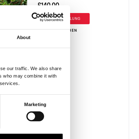
£
140.00
VORBESTELLUNG
PRODUKT ANSEHEN
About
se our traffic. We also share
ers who may combine it with
 services.
-
puppe
Marketing