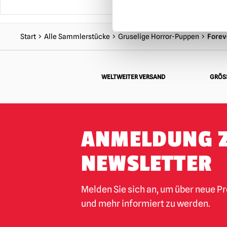
£
Start
Alle Sammlerstücke
Gruselige Horror-Puppen
Forev
WELTWEITER VERSAND
GRÖSS
ANMELDUNG 
NEWSLETTER
Melden Sie sich an, um über neue P
und mehr informiert zu werden.