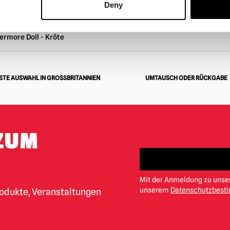
£.
£
£.
Deny
ermore Doll - Kröte
TE AUSWAHL IN GROSSBRITANNIEN
UMTAUSCH ODER RÜCKGABE
ZUM
Mit der Anmeldung zu unser
unserem
Datenschutzbes
rodukte, Veranstaltungen