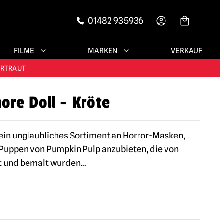
01482 935936
-->
FILME
MARKEN
VERKAUF
RIEDENE KUNDEN
ERTRAUT
ore Doll - Kröte
N!
RIEDENE KUNDEN
 ein unglaubliches Sortiment an Horror-Masken,
Puppen von Pumpkin Pulp anzubieten, die von
t und bemalt wurden
...