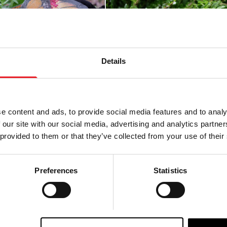
Details
e content and ads, to provide social media features and to analy
 our site with our social media, advertising and analytics partn
 provided to them or that they’ve collected from your use of their
c Horror Puppe -
OOAK Gothic Horror Puppe 
terfly Bug Puppe
Geisterhafte Marienkäfer
Preferences
Statistics
sprünglicher
Aktueller
Ursprünglicher
Aktueller
9.95
£
39.95
£
29.95
eis
Preis
Preis
Preis
WARENKORB LEGEN
IN DEN WARENKORB LEGEN
r:
ist:
war:
ist:
,95
29,95
39,95
29,95
SEHEN
PRODUKT ANSEHEN