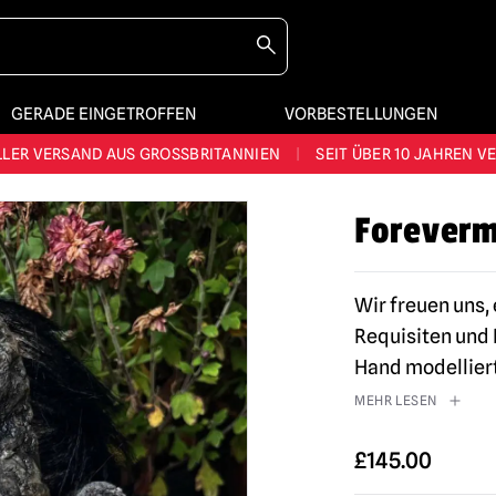
GERADE EINGETROFFEN
VORBESTELLUNGEN
STES SORTIMENT IM VEREINIGTEN KÖNIGREICH
|
ÜBER 60.000 ZUF
LER VERSAND AUS GROSSBRITANNIEN
|
SEIT ÜBER 10 JAHREN V
JEDE WOCHE NEUE HORROR-FANARTIKEL
Foreverm
RÖSSTES HALLOWEEN-SORTIMENT IN UK
|
ÜBER 300 REQUISITE
STES SORTIMENT IM VEREINIGTEN KÖNIGREICH
|
ÜBER 60.000 ZUF
Wir freuen uns,
Requisiten und 
Hand modellier
MEHR LESEN
£
145.00