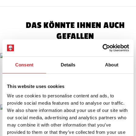
verkauft werden, sind Sammlerstücke, Halloween-
Dekorationen für Erwachsene und Kostüme für Erwachsene.
Sie sind KEIN Spielzeug und nicht für Kinder unter 14 Jahren
DAS KÖNNTE IHNEN AUCH
geeignet.
GEFALLEN
Maskensicherheit
Seien Sie beim Tragen einer Maske stets
vorsichtig, da die Sicht und das Gehör leicht beeinträchtigt
sein können.
Latex-Warnung:
Kann Latex enthalten, das in sehr seltenen
Ghostface Bling-Messer
Ghostface Schlachtermesser
Fällen bei latexempfindlichen Personen eine allergische
Consent
Details
About
Reaktion hervorrufen kann.
£
16.95
£
6.95
RÜCKSENDUNGEN
wird nur akzeptiert, wenn das Produkt in
This website uses cookies
IN DEN WARENKORB LEGEN
IN DEN WARENKORB LEGEN
unbenutztem Zustand mit
Alle Anhänger angebracht.
We use cookies to personalise content and ads, to
PRODUKT ANSEHEN
PRODUKT ANSEHEN
provide social media features and to analyse our traffic.
We also share information about your use of our site with
GhostFace - Chrom 13″ Bowie-Messer
Scream 6 Ghostface
our social media, advertising and analytics partners who
Reflexionsmesser
may combine it with other information that you’ve
£
14.95
£
17.95
provided to them or that they’ve collected from your use