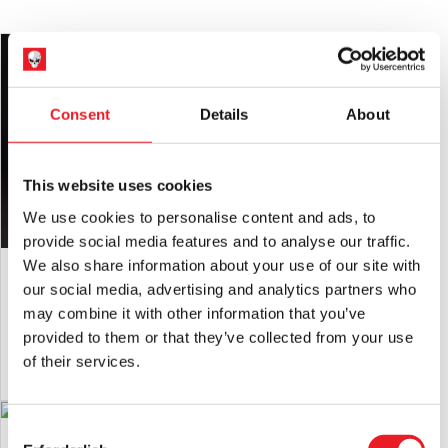
sein können.
Latex-Warnung:
Kann Latex enthalten, das in sehr seltenen
Fällen bei latexempfindlichen Personen eine allergische
GhostFace 25th Anniversary Scream
Reaktion hervorrufen kann.
Movie Maske
Consent
Details
About
£
24.95
RÜCKSENDUNGEN
wird nur akzeptiert, wenn das Produkt in
unbenutztem Zustand mit
Alle Anhänger angebracht.
IN DEN WARENKORB LEGEN
This website uses cookies
PRODUKT ANSEHEN
We use cookies to personalise content and ads, to
provide social media features and to analyse our traffic.
We also share information about your use of our site with
GhostFace EU 2025 Maske
our social media, advertising and analytics partners who
£
12.95
may combine it with other information that you’ve
provided to them or that they’ve collected from your use
IN DEN WARENKORB LEGEN
of their services.
PRODUKT ANSEHEN
Consent
Dead By Daylight Ghostface