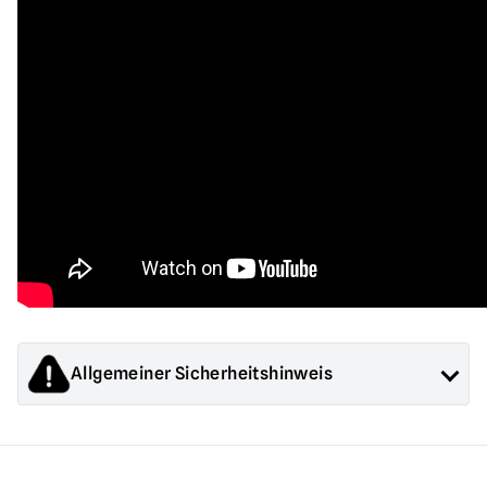
Allgemeiner Sicherheitshinweis
Die von Mad About Horror verkauften Produkte sind
Sammlerstücke für Erwachsene oder Halloween-
Dekorationen. Sie sind
NICHT
Spielzeug und sind nicht für
Kinder unter 14 Jahren geeignet.