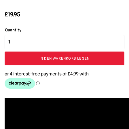
£
19.95
Riesige
Spinnennetz-
Dekoration
(großer
IN DEN WARENKORB LEGEN
Sack,
74
m²)
Menge