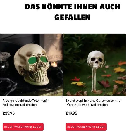
DAS KÖNNTE IHNEN AUCH
GEFALLEN
Riesige leuchtende Totenkopf-
Skelettkopf in Hand Gartendeko mit
Halloween-Dekoration
Pfahl Halloween Dekoration
£
39.95
£
19.95
IN DEN WARENKORB LEGEN
IN DEN WARENKORB LEGEN