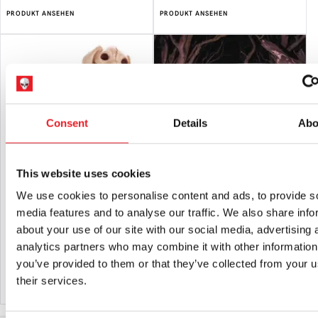
PRODUKT ANSEHEN
PRODUKT ANSEHEN
Consent
Details
Abo
This website uses cookies
We use cookies to personalise content and ads, to provide s
Skelett sitzender Welpe Halloween
Skelett Autoaufkleber Halloween
Dekoration
Dekoration
media features and to analyse our traffic. We also share info
£
24.95
£
5.95
about your use of our site with our social media, advertising 
analytics partners who may combine it with other information
IN DEN WARENKORB LEGEN
IN DEN WARENKORB LEGEN
you’ve provided to them or that they’ve collected from your u
their services.
PRODUKT ANSEHEN
PRODUKT ANSEHEN