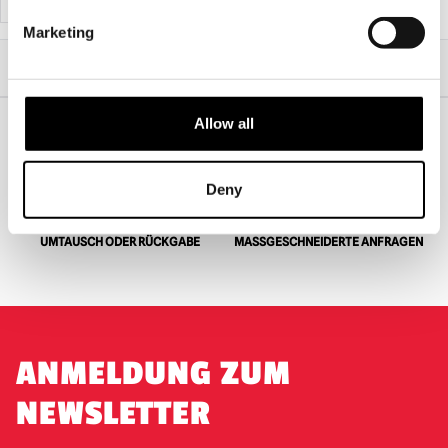
Marketing
Start
Professionelles Halloween-Sortiment
Glynn Mckay - Pro Blood THICK 600ml
Allow all
WELTWEITER VERSAND
GRÖSSTE AUSWAHL IN G
ROSSBRITANNIEN
Deny
UMTAUSCH ODER RÜCKGABE
MASSGESCHNEIDERTE ANFRAGEN
ANMELDUNG ZUM
NEWSLETTER