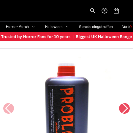
-->
Horror-Merch
Halloween
Gerade eingetroffen
Vorbe