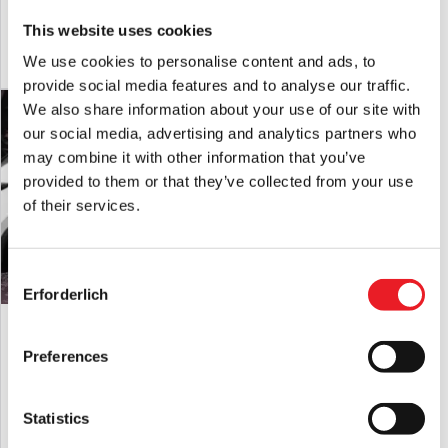
IN DEN WARENKORB LEGEN
This website uses cookies
We use cookies to personalise content and ads, to
PRODUKT ANSEHEN
provide social media features and to analyse our traffic.
We also share information about your use of our site with
Glynn McKay - Pro Blut 600ml
our social media, advertising and analytics partners who
may combine it with other information that you’ve
£
35.95
provided to them or that they’ve collected from your use
of their services.
IN DEN WARENKORB LEGEN
PRODUKT ANSEHEN
Consent
Erforderlich
Selection
Skelett Autoaufkleber Halloween
Dekoration
Preferences
£
5.95
IN DEN WARENKORB LEGEN
Statistics
PRODUKT ANSEHEN