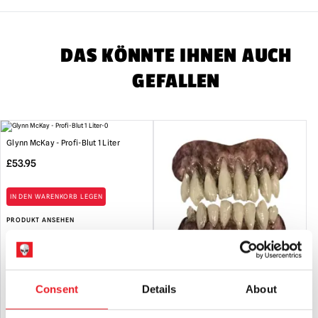
Sammlerstücke für Erwachsene oder Halloween-
Dekorationen. Sie sind
NICHT
Spielzeug und sind nicht für
Kinder unter 14 Jahren geeignet.
DAS KÖNNTE IHNEN AUCH
GEFALLEN
Glynn McKay - Profi-Blut 1 Liter
£
53.95
IN DEN WARENKORB LEGEN
PRODUKT ANSEHEN
Bitemares Horrorzähne – Spectre
Consent
Details
About
£
29.95