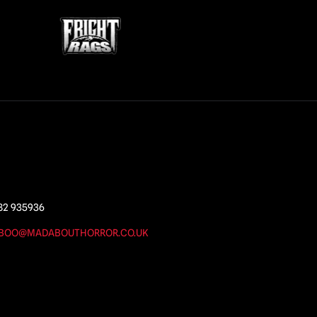
82 935936
BOO@MADABOUTHORROR.CO.UK
s