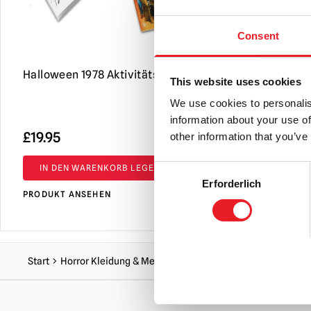
Consent
Halloween 1978 Aktivitätsbuch
NECA Alien
This website uses cookies
40th Annive
We use cookies to personalis
Scale Actio
information about your use of
£
19.95
£
49.95
other information that you’ve
IN DEN WARENKORB LEGEN
IN DEN 
Consent
Erforderlich
Selection
PRODUKT ANSEHEN
PRODUKT AN
Start
Horror Kleidung & Merch
Gutter Garbs - Halloween 20