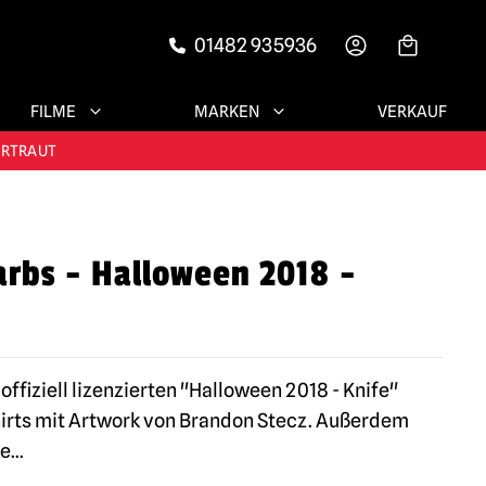
01482 935936
-->
FILME
MARKEN
VERKAUF
RIEDENE KUNDEN
ERTRAUT
N!
arbs - Halloween 2018 -
RIEDENE KUNDEN
offiziell lizenzierten "Halloween 2018 - Knife"
hirts mit Artwork von Brandon Stecz. Außerdem
he
...