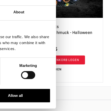
About
Figur -
Horrornaments
pace -
Christbaumschmuck - Halloween
se our traffic. We also share
Kranz
ers who may combine it with
Ursprünglicher
Der
£
14.95
£
9.95
 services.
Preis
aktuelle
IN DEN WARENKORB LEGEN
war:
Preis
Marketing
14,95
beträgt:
PRODUKT ANSEHEN
£
9,95
£.
Allow all