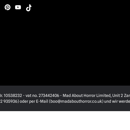
. 10538232 - vat no. 273442406 - Mad About Horror Limited, Unit 2 Zar
82 935936) oder per E-Mail (
boo@madabouthorror.co.uk
) und wir werd