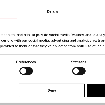
Details
 - Big Chap Xenomorph
Scream Greats (Serie 2) 8″ 
rsary Ultimate 7″
Killer Klowns from Outer S
e content and ads, to provide social media features and to analy
n Figur
Spikey
 our site with our social media, advertising and analytics partn
£
39.95
 provided to them or that they’ve collected from your use of their
WARENKORB LEGEN
IN DEN WARENKORB LEGEN
Preferences
Statistics
SEHEN
PRODUKT ANSEHEN
18 - Messer
Deny