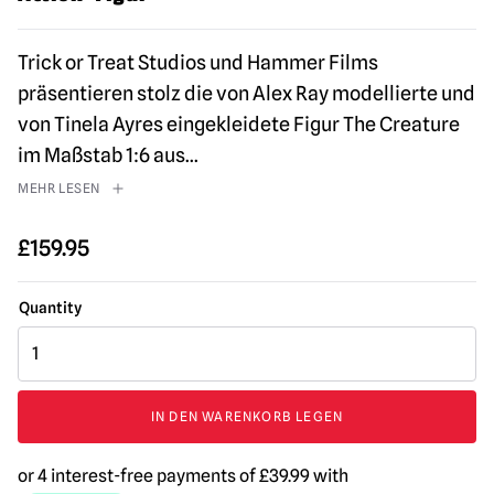
Trick or Treat Studios und Hammer Films
präsentieren stolz die von Alex Ray modellierte und
von Tinela Ayres eingekleidete Figur The Creature
im Maßstab 1:6 aus
...
MEHR LESEN
£
159.95
Hammer
Horror
-
Frankenstein's
IN DEN WARENKORB LEGEN
Fluch
Die
Kreatur