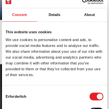
Consent
Details
About
Infinite Statues London After Midnight
Infinite Statues London After Midnight
– Lon Chaney 1/6 Scale Actionfigur
– Lon Chaney 1/6 Scale Actionfigur
Standard Edition
exklusive Auflage
This website uses cookies
£
299.95
£
449.95
We use cookies to personalise content and ads, to
provide social media features and to analyse our traffic.
IN DEN WARENKORB LEGEN
IN DEN WARENKORB LEGEN
We also share information about your use of our site with
our social media, advertising and analytics partners who
PRODUKT ANSEHEN
PRODUKT ANSEHEN
may combine it with other information that you’ve
provided to them or that they’ve collected from your use
Hammer Horror - Dracula Maske
of their services.
£
64.95
Consent
IN DEN WARENKORB LEGEN
Erforderlich
Selection
PRODUKT ANSEHEN