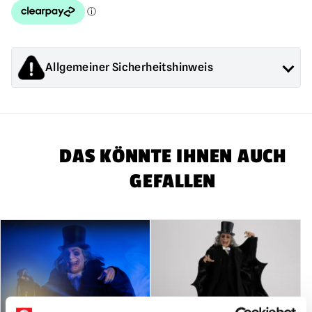
1/6
Skala
Actionfigur
Menge
Allgemeiner Sicherheitshinweis
Die von Mad About Horror verkauften Produkte sind
Sammlerstücke für Erwachsene oder Halloween-
Dekorationen. Sie sind
NICHT
Spielzeug und sind nicht für
Kinder unter 14 Jahren geeignet.
DAS KÖNNTE IHNEN AUCH
GEFALLEN