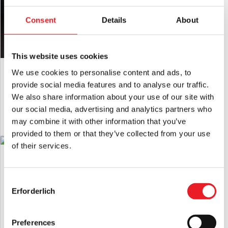
unbenutztem Zustand mit
IN DEN WARENKORB LEGEN
Alle Anhänger angebracht.
Consent
Details
About
PRODUKT ANSEHEN
This website uses cookies
GhostFace EU 2025 Maske
We use cookies to personalise content and ads, to
£
12.95
provide social media features and to analyse our traffic.
We also share information about your use of our site with
IN DEN WARENKORB LEGEN
our social media, advertising and analytics partners who
may combine it with other information that you’ve
PRODUKT ANSEHEN
provided to them or that they’ve collected from your use
of their services.
Beetlejuice - Beetlejuice
Schlangenpuppe
£
59.95
Consent
Erforderlich
Selection
IN DEN WARENKORB LEGEN
PRODUKT ANSEHEN
Preferences