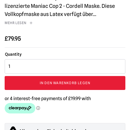
lizenzierte Maniac Cop 2 - Cordell Maske. Diese
Vollkopfmaske aus Latex verfügt über
...
MEHR LESEN
£
79.95
Maniac
Cop
2
-
IN DEN WARENKORB LEGEN
Cordell
Maske
Menge