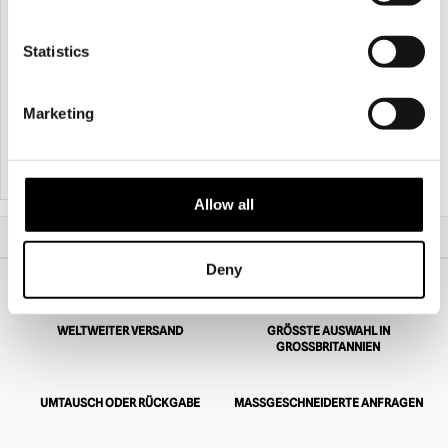
Texas Chainsaw Massacre 1974 -
Statistics
Leatherface Retro Maske
£
29.95
Marketing
IN DEN WARENKORB LEGEN
PRODUKT ANSEHEN
Allow all
Start
Halloween- und Horrormasken
Maniac Cop 2 - Cordell Maske
Deny
WELTWEITER VERSAND
GRÖSSTE AUSWAHL IN G
ROSSBRITANNIEN
UMTAUSCH ODER RÜCKGABE
MASSGESCHNEIDERTE ANFRAGEN