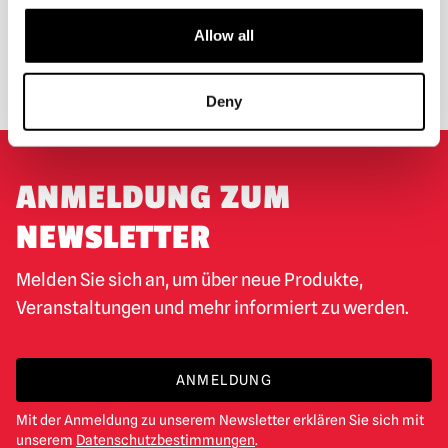
ROSSBRITANNIEN
Allow all
UMTAUSCH ODER RÜCKGABE
MASSGESCHNEIDERTE ANFRAGEN
Deny
ANMELDUNG ZUM
NEWSLETTER
Melden Sie sich an, um über neue Produkte,
Veranstaltungen und mehr informiert zu werden.
ANMELDUNG
Mit der Anmeldung zu unserem Newsletter erklären Sie sich mit
unserem
Datenschutzbestimmungen
.