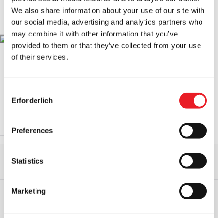
IN DEN WARENKORB LEGEN
PRODUKT ANSEHEN
We also share information about your use of our site with
PRODUKT ANSEHEN
our social media, advertising and analytics partners who
may combine it with other information that you’ve
provided to them or that they’ve collected from your use
MEZCO Lebendige tote Puppen am
MEZCO Living Dead Dolls Wednesday
of their services.
Mittwoch - Wednesday Addams
- Tanzender Mittwoch Addams
(Netflix)
(Netflix)
£
54.95
£
54.95
Consent
Erforderlich
Selection
IN DEN WARENKORB LEGEN
IN DEN WARENKORB LEGEN
PRODUKT ANSEHEN
PRODUKT ANSEHEN
Preferences
Start
Alle Sammlerstücke
Statistics
MEZCO 5 Punkte Mittwoch (Netflix) - Mittwoch & Enid Deluxe Action Figur
Boxed Set
Marketing
WELTWEITER VERSAND
GRÖSSTE AUSWAHL IN G