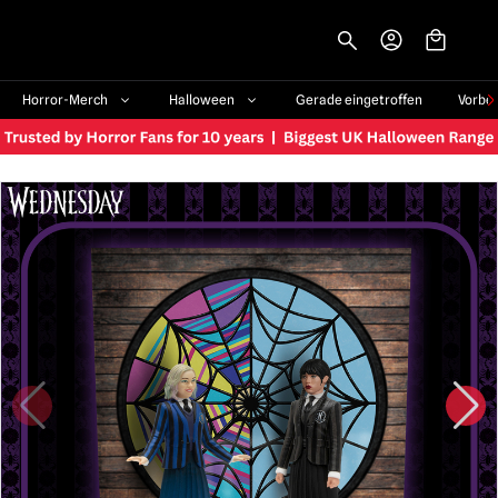
-->
Horror-Merch
Halloween
Gerade eingetroffen
Vorbe