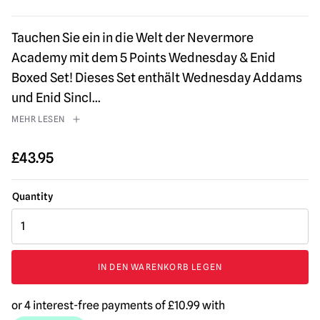
Tauchen Sie ein in die Welt der Nevermore
Academy mit dem 5 Points Wednesday & Enid
Boxed Set! Dieses Set enthält Wednesday Addams
und Enid Sincl
...
MEHR LESEN
£
43.95
MEZCO
5
Points
Wednesday
IN DEN WARENKORB LEGEN
(Netflix)
–
Wednesday