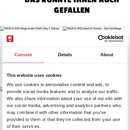
GEFALLEN
MEZCO MDS Child's Play 2 -
MEZCO MDS Seed of Chucky - Glen
Bedrohliche Chucky-Puppe Mega
Doll Mega Scale mit Sound
Scale mit Sound
Consent
Details
About
£
89.95
£
89.95
IN DEN WARENKORB LEGEN
IN DEN WARENKORB LEGEN
This website uses cookies
PRODUKT ANSEHEN
PRODUKT ANSEHEN
We use cookies to personalise content and ads, to
provide social media features and to analyse our traffic.
MEZCO MDS Beetlejuice - Mega Scale
MEZCO MDS Terrifier - Art The Clown
We also share information about your use of our site with
mit Sound
Mega Scale mit Sound
our social media, advertising and analytics partners who
£
89.95
£
89.95
may combine it with other information that you’ve
provided to them or that they’ve collected from your use
IN DEN WARENKORB LEGEN
IN DEN WARENKORB LEGEN
of their services.