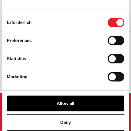
PRODUKT ANSEHEN
PRODUKT ANSEHEN
Consent
Start
Horror-Geschenke
Geschenke unter £100
Erforderlich
Selection
MEZCO MDS IT (2017) - Pennywise Mega Scale mit Sound
Preferences
WELTWEITER VERSAND
GRÖSSTE AUSWAHL IN G
ROSSBRITANNIEN
Statistics
UMTAUSCH ODER RÜCKGABE
MASSGESCHNEIDERTE ANFRAGEN
Marketing
Allow all
ANMELDUNG ZUM
NEWSLETTER
Deny