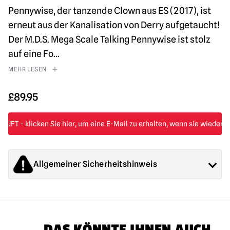
Pennywise, der tanzende Clown aus ES (2017), ist
erneut aus der Kanalisation von Derry aufgetaucht!
Der M.D.S. Mega Scale Talking Pennywise ist stolz
auf eine Fo
...
MEHR LESEN
£
89.95
Allgemeiner Sicherheitshinweis
Die von Mad About Horror verkauften Produkte sind
Sammlerstücke für Erwachsene oder Halloween-
Dekorationen. Sie sind
NICHT
Spielzeug und sind nicht für
Kinder unter 14 Jahren geeignet.
DAS KÖNNTE IHNEN AUCH