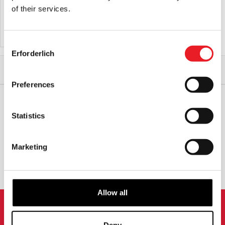
of their services.
IN DEN WARENKORB LEGEN
IN DEN WARENKORB LEGEN
PRODUKT ANSEHEN
PRODUKT ANSEHEN
Consent
Erforderlich
Selection
Start
Nach Marke einkaufen
Mabry Monsters Nachthemden
Monster Patch druckempfindlicher Kontaktklebstoff - 4oz
Preferences
Statistics
WELTWEITER VERSAND
GRÖSSTE AUSWAHL IN G
ROSSBRITANNIEN
Marketing
UMTAUSCH ODER RÜCKGABE
MASSGESCHNEIDERTE ANFRAGEN
Allow all
ANMELDUNG ZUM