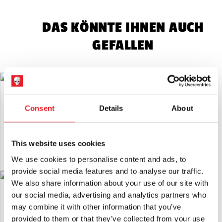
Dekorationen für Erwachsene und Kostüme für Erwachsene.
Sie sind KEIN Spielzeug und nicht für Kinder unter 14 Jahren
DAS KÖNNTE IHNEN AUCH
geeignet.
GEFALLEN
Maskensicherheit
Seien Sie beim Tragen einer Maske stets
vorsichtig, da die Sicht und das Gehör leicht beeinträchtigt
sein können.
Latex-Warnung:
Kann Latex enthalten, das in sehr seltenen
Monster Patch DNA (Paste) - 2oz
Mabry Monsters Nacht
Fällen bei latexempfindlichen Personen eine allergische
Schattierungen Gummi Maske Farbe -
Reaktion hervorrufen kann.
8oz
Consent
Details
About
£
8.95
£
12.95
RÜCKSENDUNGEN
wird nur akzeptiert, wenn das Produkt in
unbenutztem Zustand mit
Alle Anhänger angebracht.
IN DEN WARENKORB LEGEN
IN DEN WARENKORB LEGEN
This website uses cookies
PRODUKT ANSEHEN
PRODUKT ANSEHEN
We use cookies to personalise content and ads, to
provide social media features and to analyse our traffic.
We also share information about your use of our site with
Mabry Monsters Nacht
Monster Patch druckempfindlicher
Schattierungen Gummi Maske Farbe -
our social media, advertising and analytics partners who
Kontaktklebstoff - 2oz
4 oz
may combine it with other information that you’ve
£
5.95
£
8.95
provided to them or that they’ve collected from your use