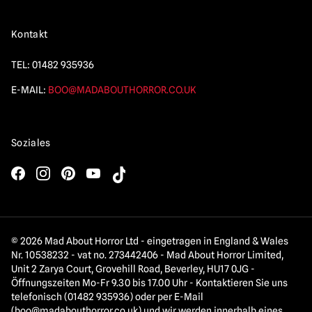
Kontakt
TEL:
01482 935936
E-MAIL:
BOO@MADABOUTHORROR.CO.UK
Soziales
© 2026 Mad About Horror Ltd - eingetragen in England & Wales
Nr. 10538232 - vat no. 273442406 - Mad About Horror Limited,
Unit 2 Zarya Court, Grovehill Road, Beverley, HU17 0JG -
Öffnungszeiten Mo-Fr 9.30 bis 17.00 Uhr - Kontaktieren Sie uns
telefonisch (01482 935936) oder per E-Mail
(
boo@madabouthorror.co.uk
) und wir werden innerhalb eines