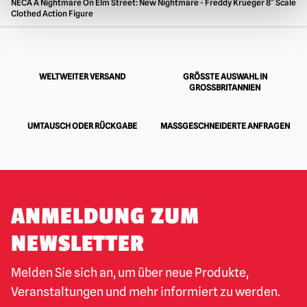
NECA A Nightmare On Elm Street: New Nightmare - Freddy Krueger 8″ Scale
Clothed Action Figure
WELTWEITER VERSAND
GRÖSSTE AUSWAHL IN G
ROSSBRITANNIEN
UMTAUSCH ODER RÜCKGABE
MASSGESCHNEIDERTE ANFRAGEN
ANMELDUNG ZUM
NEWSLETTER
Melden Sie sich an, um über neue Produkte,
Veranstaltungen und mehr informiert zu werden.