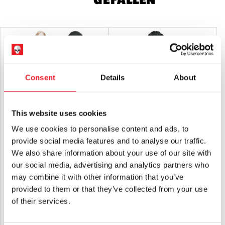
Consent
Details
About
This website uses cookies
We use cookies to personalise content and ads, to
provide social media features and to analyse our traffic.
NECA The Texas Chainsaw Massacre
NECA The Texas Chainsaw Massacre
2 - Chop Top 8″ Scale Clothed Action
– Leatherface Pretty Woman 8″ Scale
We also share information about your use of our site with
Figur
Bekleidete Actionfigur
our social media, advertising and analytics partners who
£
46.95
£
46.95
may combine it with other information that you’ve
provided to them or that they’ve collected from your use
IN DEN WARENKORB LEGEN
IN DEN WARENKORB LEGEN
of their services.
PRODUKT ANSEHEN
PRODUKT ANSEHEN