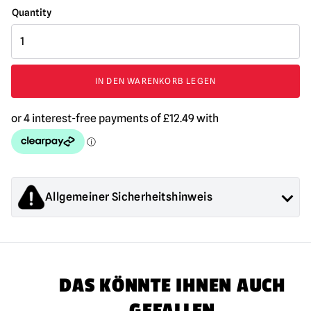
NECA
A
Nightmare
On
IN DEN WARENKORB LEGEN
Elm
Street:
New
Nightmare
-
Freddy
Krueger
8
Allgemeiner Sicherheitshinweis
Zoll
Scale
Die von Mad About Horror verkauften Produkte sind
Clothed
Sammlerstücke für Erwachsene oder Halloween-
Action
Dekorationen. Sie sind
NICHT
Spielzeug und sind nicht für
Figur
Kinder unter 14 Jahren geeignet.
Menge
DAS KÖNNTE IHNEN AUCH
GEFALLEN