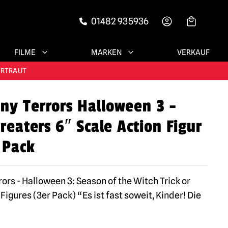
01482 935936
-->
FILME
MARKEN
VERKAUF
RIEDENE KUNDEN
ERTRAUT
ny Terrors Halloween 3 -
N!
Treaters 6″ Scale Action Figur
RIEDENE KUNDEN
 Pack
ors - Halloween 3: Season of the Witch Trick or
Figures (3er Pack) “Es ist fast soweit, Kinder! Die