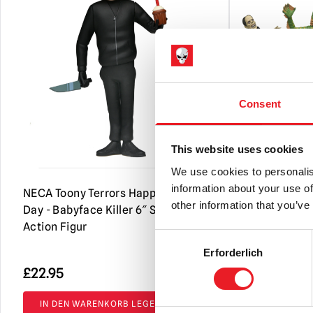
Consent
This website uses cookies
We use cookies to personalis
information about your use of
NECA Toony Terrors Happy Death
NECA Toony
other information that you’ve
Day - Babyface Killer 6″ Scale
Monsters - 
Action Figur
Set (Serie 1
Consent
Erforderlich
Selection
£
22.95
£
79.95
IN DEN WARENKORB LEGEN
IN DEN 