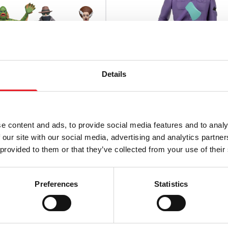
Details
e content and ads, to provide social media features and to analy
 our site with our social media, advertising and analytics partn
 Terrors Universal
NECA Toony Terrors Friday 
 provided to them or that they’ve collected from your use of their
6″ Scale Action Figur
13th: Das Spiel – Retro Jas
2)
Voorhees 15 cm Actionfigur
Preferences
Statistics
£
22.95
WARENKORB LEGEN
IN DEN WARENKORB LEGEN