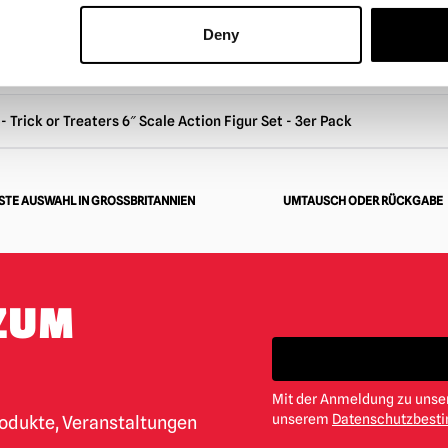
SEHEN
PRODUKT ANSEHEN
Deny
 Trick or Treaters 6″ Scale Action Figur Set - 3er Pack
TE AUSWAHL IN GROSSBRITANNIEN
UMTAUSCH ODER RÜCKGABE
ZUM
Mit der Anmeldung zu unser
unserem
Datenschutzbes
rodukte, Veranstaltungen