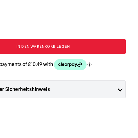
IN DEN WARENKORB LEGEN
er Sicherheitshinweis
 Horror verkauften Produkte sind Sammlerstücke für
alloween-Dekorationen. Sie sind
NICHT
Spielzeug und sind
ter 14 Jahren geeignet.