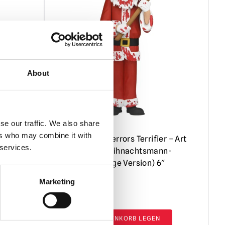
About
se our traffic. We also share
ers who may combine it with
the
NECA Toony Terrors Terrifier – Art
 services.
on
the Clown Weihnachtsmann-
Kostüm (blutige Version) 6″
Actionfigur
Marketing
£
22.95
IN DEN WARENKORB LEGEN