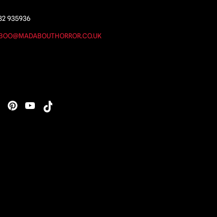
82 935936
BOO@MADABOUTHORROR.CO.UK
s