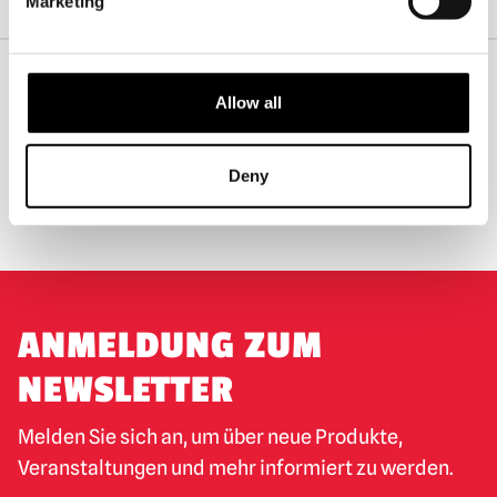
Marketing
Start
Nach Marke einkaufen
Kürbispulpe
Rosenkranz-Nonnenmaske
Allow all
WELTWEITER VERSAND
GRÖSSTE AUSWAHL IN G
ROSSBRITANNIEN
Deny
UMTAUSCH ODER RÜCKGABE
MASSGESCHNEIDERTE ANFRAGEN
ANMELDUNG ZUM
NEWSLETTER
Melden Sie sich an, um über neue Produkte,
Veranstaltungen und mehr informiert zu werden.