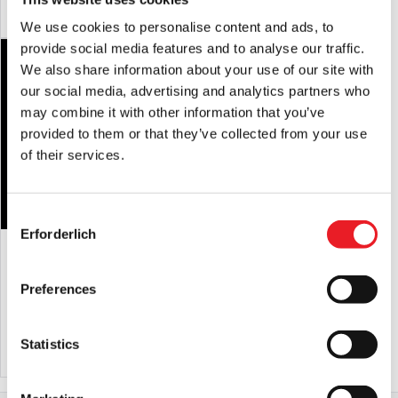
PRODUKT ANSEHEN
£
£.
We use cookies to personalise content and ads, to
provide social media features and to analyse our traffic.
ANGEBOT!
We also share information about your use of our site with
Piggy The Serial Killer -
Schweinemaske aus Silikon
our social media, advertising and analytics partners who
may combine it with other information that you’ve
Ursprünglicher
Aktueller
£
650.00
£
595.00
provided to them or that they’ve collected from your use
Preis
Preis
of their services.
IN DEN WARENKORB LEGEN
war:
ist:
PRODUKT ANSEHEN
650,00
595,00
£
£.
Consent
Erforderlich
Selection
Die "weggeworfene"
Silikonhalbmaske
£
450.00
Preferences
IN DEN WARENKORB LEGEN
Statistics
PRODUKT ANSEHEN