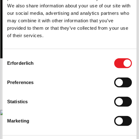
Killer Klowns From Outer Space –
We also share information about your use of our site with
Spikey 15-Zoll-Samtplüschtier
our social media, advertising and analytics partners who
£
39.95
may combine it with other information that you’ve
provided to them or that they’ve collected from your use
IN DEN WARENKORB LEGEN
of their services.
PRODUKT ANSEHEN
Consent
Erforderlich
NECA Batman – Batman (Michael
Selection
Keaton) 1/4 Actionfigur
£
169.95
Preferences
IN DEN WARENKORB LEGEN
Statistics
PRODUKT ANSEHEN
Offiziell lizenzierte Säge Billy Puppet
Marketing
Requisite
£
239.95