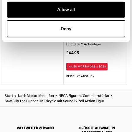
IN DEN WARENKORB LEGEN
Allow all
PRODUKT ANSEHEN
Deny
NECA Terminator – T-800 Tech Noir
Ultimate 7″ Actionfigur
£
44.95
IN DEN WARENKORB LEGEN
PRODUKT ANSEHEN
Start
Nach Marke einkaufen
NECA Figuren / Sammlerstücke
Saw Billy The Puppet On Tricycle mit Sound 12 Zoll Action Figur
WELTWEITER VERSAND
GRÖSSTE AUSWAHL IN G