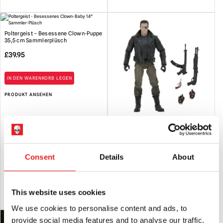
Poltergeist – Besessene Clown-Puppe
35,5 cm Sammlerplüsch
£
39.95
IN DEN WARENKORB LEGEN
PRODUKT ANSEHEN
NECA The Terminator – T-800
Polizeistations-Angriff Ultimate 7″
Actionfigur
£
44.95
Consent
Details
About
IN DEN WARENKORB LEGEN
This website uses cookies
PRODUKT ANSEHEN
We use cookies to personalise content and ads, to
provide social media features and to analyse our traffic.