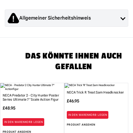
Menge
Allgemeiner Sicherheitshinweis
Die von Mad About Horror verkauften Produkte sind
Sammlerstücke für Erwachsene oder Halloween-
Dekorationen. Sie sind
NICHT
Spielzeug und sind nicht für
Kinder unter 14 Jahren geeignet.
DAS KÖNNTE IHNEN AUCH
GEFALLEN
NECA Trick R Treat Sam Headknocker
NECA Predator 2 - City Hunter Poster
Series Ultimate 7″ Scale Action Figur
£
46.95
£
48.95
IN DEN WARENKORB LEGEN
IN DEN WARENKORB LEGEN
PRODUKT ANSEHEN
PRODUKT ANSEHEN