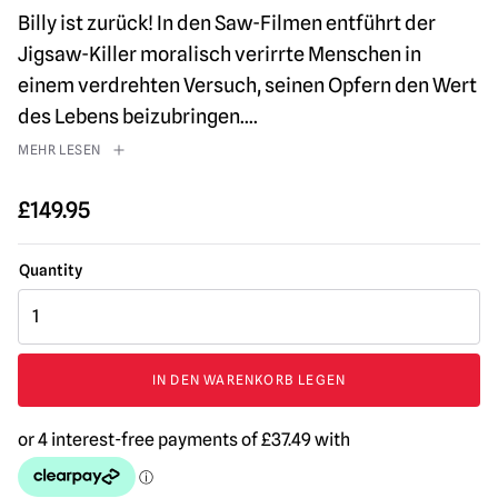
Billy ist zurück! In den Saw-Filmen entführt der
Jigsaw-Killer moralisch verirrte Menschen in
einem verdrehten Versuch, seinen Opfern den Wert
des Lebens beizubringen.
...
MEHR LESEN
£
149.95
Saw
Billy
Puppe
auf
IN DEN WARENKORB LEGEN
Dreirad
mit
Sound
30cm
Actionfigur