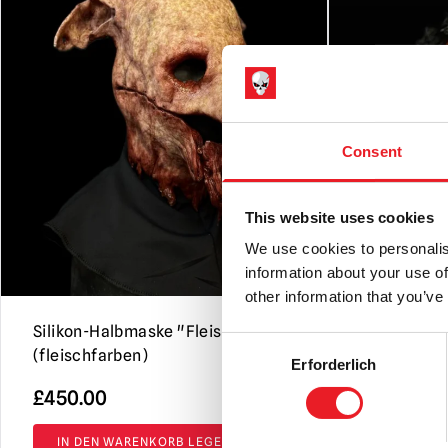
Consent
This website uses cookies
We use cookies to personalis
information about your use of
other information that you’ve
Silikon-Halbmaske "Fleischsack"
Sumpfkürbi
Consent
(fleischfarben)
Erforderlich
Selection
£
450.00
£
179.95
IN DEN WARENKORB LEGEN
IN DEN 