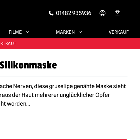
01482 935936
-->
FILME
MARKEN
VERKAUF
RIEDENE KUNDEN
ERTRAUT
Silikonmaske
N!
RIEDENE KUNDEN
ache Nerven, diese gruselige genähte Maske sieht
ie aus der Haut mehrerer unglücklicher Opfer
ht worden
...