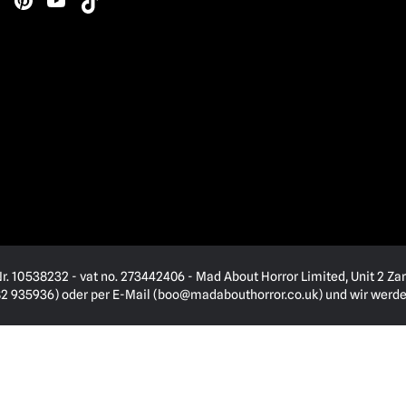
. 10538232 - vat no. 273442406 - Mad About Horror Limited, Unit 2 Zar
82 935936) oder per E-Mail (
boo@madabouthorror.co.uk
) und wir werd