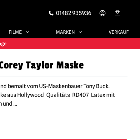
01482 935936
-->
FILME
MARKEN
VERKAUF
 Corey Taylor Maske
und bemalt vom US-Maskenbauer Tony Buck.
ske aus Hollywood-Qualitäts-RD407-Latex mit
n und
...