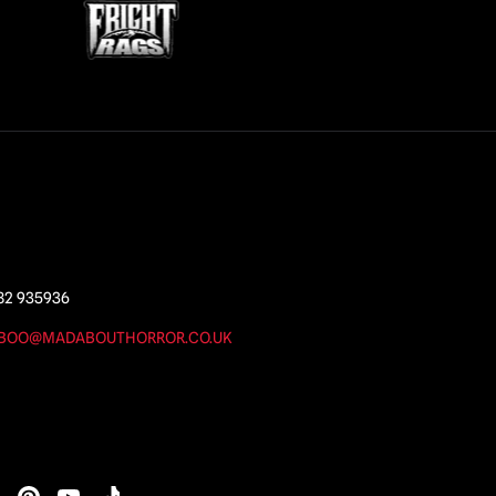
82 935936
BOO@MADABOUTHORROR.CO.UK
s