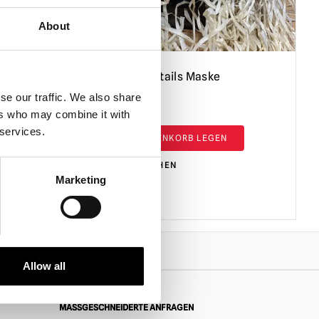
About
Scarejack Pigtails Maske
se our traffic. We also share
£
170.00
ers who may combine it with
 services.
IN DEN WARENKORB LEGEN
PRODUKT ANSEHEN
Marketing
Allow all
MASSGESCHNEIDERTE ANFRAGEN