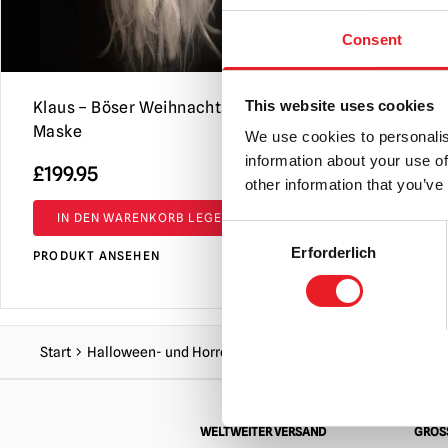
Consent
This website uses cookies
Klaus – Böser Weihnachtsmann-
Schande S
Maske
Maske
We use cookies to personalis
information about your use of
£
199.95
£
189.95
other information that you’ve
IN DEN WARENKORB LEGEN
IN DEN 
Consent
Erforderlich
Selection
PRODUKT ANSEHEN
PRODUKT AN
Start
Halloween- und Horrormasken
Slipknot Corey Taylor
WELTWEITER VERSAND
GRÖSS