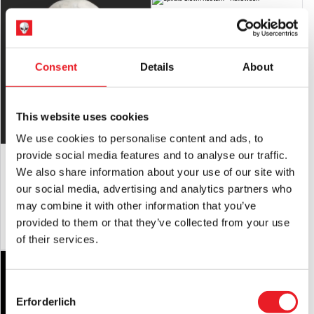
Latex-Warnung:
Kann Latex enthalten, das in sehr seltenen
Spirale Clown Kostüm - DIE
Fällen bei latexempfindlichen Personen eine allergische
Reaktion hervorrufen kann.
£
139.95
RÜCKSENDUNGEN
wird nur akzeptiert, wenn das Produkt in
Consent
Details
About
IN DEN WARENKORB LEGEN
unbenutztem Zustand mit
Alle Anhänger angebracht.
PRODUKT ANSEHEN
This website uses cookies
We use cookies to personalise content and ads, to
"Boogeyman" Silikon-Halbmaske
provide social media features and to analyse our traffic.
We also share information about your use of our site with
£
450.00
our social media, advertising and analytics partners who
may combine it with other information that you’ve
IN DEN WARENKORB LEGEN
provided to them or that they’ve collected from your use
PRODUKT ANSEHEN
of their services.
Consent
Erforderlich
Selection