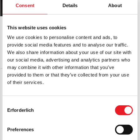
Consent
Details
About
GhostFace EU 2025 Maske
Die Fremden Kapitel 1 - Puppengesicht
Maske
This website uses cookies
£
12.95
£
26.95
We use cookies to personalise content and ads, to
provide social media features and to analyse our traffic.
IN DEN WARENKORB LEGEN
IN DEN WARENKORB LEGEN
We also share information about your use of our site with
our social media, advertising and analytics partners who
PRODUKT ANSEHEN
PRODUKT ANSEHEN
may combine it with other information that you’ve
provided to them or that they’ve collected from your use
of their services.
Consent
Erforderlich
Selection
Preferences