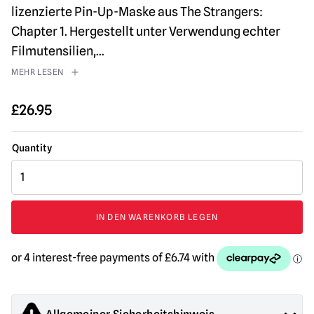
lizenzierte Pin-Up-Maske aus The Strangers:
Chapter 1. Hergestellt unter Verwendung echter
Filmutensilien,
...
MEHR LESEN
£
26.95
Fremde
Kapitel
1
-
IN DEN WARENKORB LEGEN
Pin-
Up-
Girl-
Maske
Menge