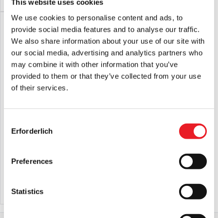
This website uses cookies
We use cookies to personalise content and ads, to
Jaws Poster Logo Farbwechsel-
provide social media features and to analyse our traffic.
Becher
We also share information about your use of our site with
£
21.95
our social media, advertising and analytics partners who
may combine it with other information that you’ve
IN DEN WARENKORB LEGEN
provided to them or that they’ve collected from your use
of their services.
PRODUKT ANSEHEN
Consent
Terrifier - Art the Clown Savage Soda
Erforderlich
Wiederverwendbare Dose (Spirit
Selection
Halloween)
£
34.95
Preferences
IN DEN WARENKORB LEGEN
Statistics
PRODUKT ANSEHEN