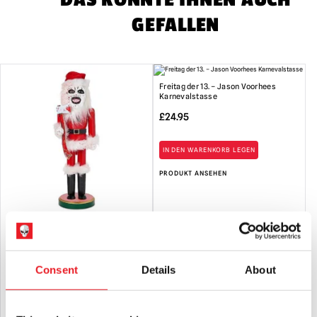
GEFALLEN
Freitag der 13. – Jason Voorhees
Karnevalstasse
£
24.95
IN DEN WARENKORB LEGEN
PRODUKT ANSEHEN
Terrifier - Kunst der Clown
Nussknacker (Spirit Halloween)
£
109.95
Consent
Details
About
IN DEN WARENKORB LEGEN
PRODUKT ANSEHEN