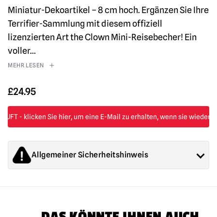
Miniatur-Dekoartikel – 8 cm hoch. Ergänzen Sie Ihre
Terrifier-Sammlung mit diesem offiziell
lizenzierten Art the Clown Mini-Reisebecher! Ein
voller
...
MEHR LESEN
£
24.95
Allgemeiner Sicherheitshinweis
Die von Mad About Horror verkauften Produkte sind
Sammlerstücke für Erwachsene oder Halloween-
Dekorationen. Sie sind
NICHT
Spielzeug und sind nicht für
Kinder unter 14 Jahren geeignet.
DAS KÖNNTE IHNEN AUCH