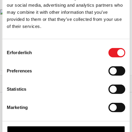
PRODUKT ANSEHEN
our social media, advertising and analytics partners who
may combine it with other information that you’ve
provided to them or that they’ve collected from your use
Texas Chainsaw Massacre (2023
NECA Texas Chainsaw Massacre -
Videospiel) - Nicotero Leatherface
Leatherface Ultimate 7″ Scale Action
of their services.
Maske
Figur
£
49.95
£
44.95
Consent
Erforderlich
IN DEN WARENKORB LEGEN
IN DEN WARENKORB LEGEN
Selection
PRODUKT ANSEHEN
PRODUKT ANSEHEN
Preferences
Start
Halloween
Halloween-Zubehör
Texas Chainsaw Massacre 3 - Leatherface Zähne
Statistics
Marketing
WELTWEITER VERSAND
GRÖSSTE AUSWAHL IN G
ROSSBRITANNIEN