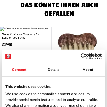
DAS KÖNNTE IHNEN AUCH
GEFALLEN
Texas Chainsaw Massacre 2 -
Leatherface Zähne
£
29.95
IN DEN WARENKORB LEGEN
PRODUKT ANSEHEN
Consent
Details
About
Bitemares Horrorzähne – Spectre
This website uses cookies
£
29.95
We use cookies to personalise content and ads, to
provide social media features and to analyse our traffic.
IN DEN WARENKORB LEGEN
We also share information about your use of our site with