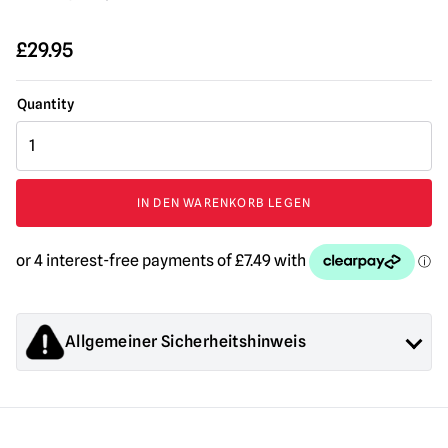
£
29.95
Texas
Chainsaw
Massacre
3
IN DEN WARENKORB LEGEN
-
Lederface
Zähne
Menge
Allgemeiner Sicherheitshinweis
Die von Mad About Horror verkauften Produkte sind
Sammlerstücke für Erwachsene oder Halloween-
Dekorationen. Sie sind
NICHT
Spielzeug und sind nicht für
Kinder unter 14 Jahren geeignet.