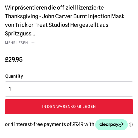
Wir präsentieren die offiziell lizenzierte
Thanksgiving - John Carver Burnt Injection Mask
von Trick or Treat Studios! Hergestellt aus
Spritzguss
...
MEHR LESEN
£
29.95
Thanksgiving
John
Carver
Verbrannte
IN DEN WARENKORB LEGEN
Injektionsmaske
Menge