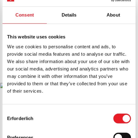
Alle Anhänger angebracht.
Consent
Details
About
NECA Alien - Big Chap Xenomorph
Halloween 1978 Aktivitätsbuch
40th Anniversary Ultimate 7″ Scale
This website uses cookies
Action Figur
We use cookies to personalise content and ads, to
£
49.95
£
19.95
provide social media features and to analyse our traffic.
We also share information about your use of our site with
IN DEN WARENKORB LEGEN
IN DEN WARENKORB LEGEN
our social media, advertising and analytics partners who
PRODUKT ANSEHEN
PRODUKT ANSEHEN
may combine it with other information that you’ve
provided to them or that they’ve collected from your use
ANGEBOT!
of their services.
Danksagung John Carver
Injektionsmaske
£
29.95
Consent
Erforderlich
Selection
IN DEN WARENKORB LEGEN
PRODUKT ANSEHEN
Preferences