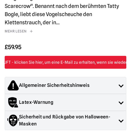
Scarecrow". Benannt nach dem berühmten Tatty
Bogle, liebt diese Vogelscheuche den
Klettenstrauch, der in
...
MEHR LESEN
£
59.95
Allgemeiner Sicherheitshinweis
Die von Mad About Horror verkauften Produkte sind
Latex-Warnung
Sammlerstücke für Erwachsene oder Halloween-
Dekorationen. Sie sind
NICHT
Spielzeug und sind nicht für
Enthält Latex, kann bei latexempfindlichen Personen eine
Kinder unter 14 Jahren geeignet.
Sicherheit und Rückgabe von Halloween-
allergische Reaktion hervorrufen
Masken