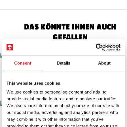
Allgemeine Sicherheit
Produkte, die von Mad About Horror
verkauft werden, sind Sammlerstücke, Halloween-
Dekorationen für Erwachsene und Kostüme für Erwachsene.
Sie sind KEIN Spielzeug und nicht für Kinder unter 14 Jahren
DAS KÖNNTE IHNEN AUCH
geeignet.
GEFALLEN
Maskensicherheit
Seien Sie beim Tragen einer Maske stets
vorsichtig, da die Sicht und das Gehör leicht beeinträchtigt
sein können.
Latex-Warnung:
Kann Latex enthalten, das in sehr seltenen
Der weinende Wraith - Schwarz
Krampus Nacht Maske (Schwarz)
Consent
Details
About
Fällen bei latexempfindlichen Personen eine allergische
Reaktion hervorrufen kann.
£
44.95
£
42.95
RÜCKSENDUNGEN
wird nur akzeptiert, wenn das Produkt in
This website uses cookies
IN DEN WARENKORB LEGEN
IN DEN WARENKORB LEGEN
unbenutztem Zustand mit
Alle Anhänger angebracht.
We use cookies to personalise content and ads, to
PRODUKT ANSEHEN
PRODUKT ANSEHEN
provide social media features and to analyse our traffic.
We also share information about your use of our site with
Weiße Nacht Krampus Maske
our social media, advertising and analytics partners who
Dunkle Nacht der Vogelscheuche
Maske - Bubba
£
42.95
may combine it with other information that you’ve
£
64.95
provided to them or that they’ve collected from your use