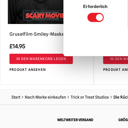
Consent
Erforderlich
Selection
Gruselfilm-Smiley-Maske
GhostFace
£
14.95
£
12.95
IN DEN WARENKORB LEGEN
IN DEN 
PRODUKT ANSEHEN
PRODUKT AN
Start
Nach Marke einkaufen
Trick or Treat Studios
Die Rü
WELTWEITER VERSAND
GRÖSS