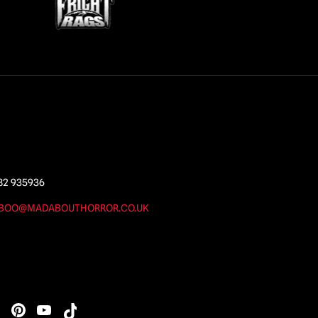
82 935936
BOO@MADABOUTHORROR.CO.UK
s