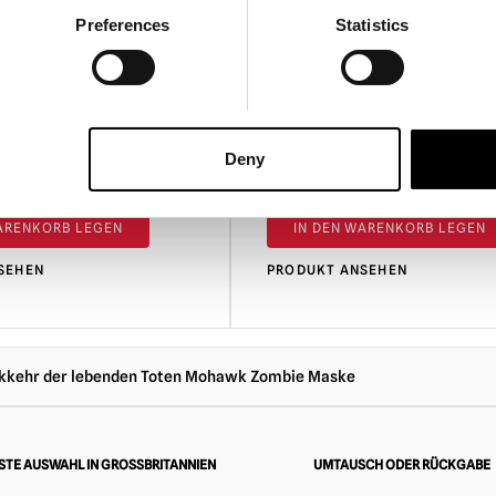
Preferences
Statistics
 EU 2025 Maske
Scary Movie Wassup Mask
Deny
£
14.95
WARENKORB LEGEN
IN DEN WARENKORB LEGEN
SEHEN
PRODUKT ANSEHEN
ckkehr der lebenden Toten Mohawk Zombie Maske
TE AUSWAHL IN GROSSBRITANNIEN
UMTAUSCH ODER RÜCKGABE