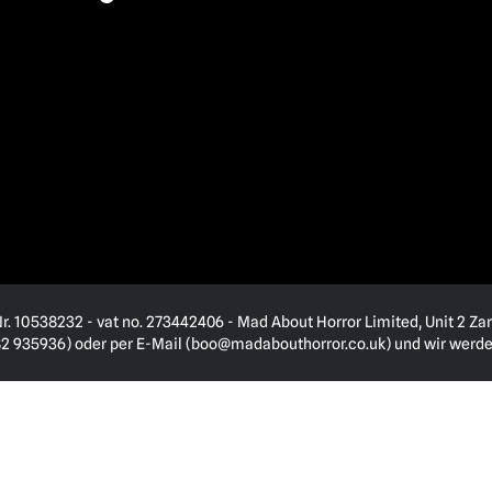
. 10538232 - vat no. 273442406 - Mad About Horror Limited, Unit 2 Zar
82 935936) oder per E-Mail (
boo@madabouthorror.co.uk
) und wir werd