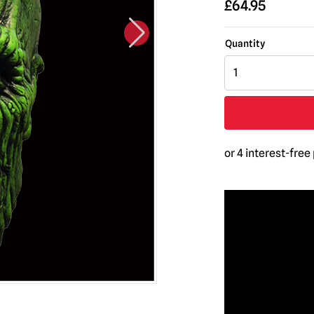
£
64.95
Die
Rückkehr
der
lebenden
Toten
Irokesen-
Zombie-
Maske
Menge