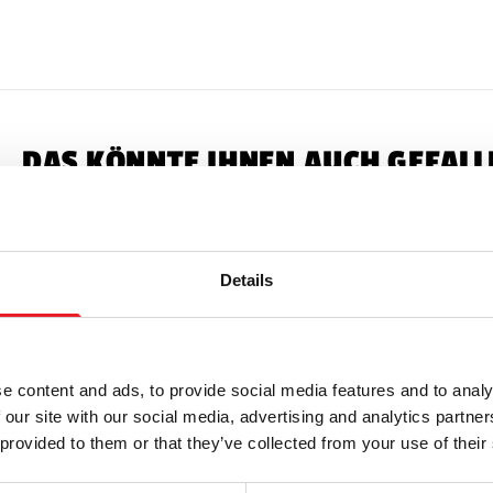
Erwachsene.
Sie sind KEIN Spie
Maskensicherheit
Sicht und das Gehö
Latex-Warnung:
Ka
DAS KÖNNTE IHNEN AUCH GEFALL
latexempfindlichen
RÜCKSENDUNGEN
Zustand mit
Alle Anhänger ang
Details
e content and ads, to provide social media features and to analy
 our site with our social media, advertising and analytics partn
 provided to them or that they’ve collected from your use of their