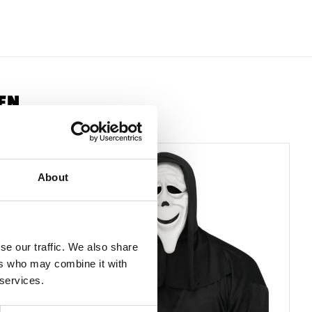
lzeug und nicht für Kinder unter 14 Jahren geeignet.
Seien Sie beim Tragen einer Maske stets vorsichtig, da die
r leicht beeinträchtigt sein können.
nn Latex enthalten, das in sehr seltenen Fällen bei
EN
 Personen eine allergische Reaktion hervorrufen kann.
wird nur akzeptiert, wenn das Produkt in unbenutztem
ebracht.
About
se our traffic. We also share
ers who may combine it with
 services.