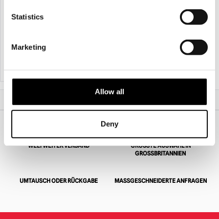
Strohhut-Grinsegesicht-
Vogelscheuchenmaske
Statistics
£
120.00
Marketing
IN DEN WARENKORB LEGEN
PRODUKT ANSEHEN
Allow all
Start
Halloween- und Horrormasken
Vacuform Krampus Maske
Deny
WELTWEITER VERSAND
GRÖSSTE AUSWAHL IN G
ROSSBRITANNIEN
UMTAUSCH ODER RÜCKGABE
MASSGESCHNEIDERTE ANFRAGEN