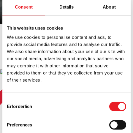
Consent
Details
About
This website uses cookies
Strohgoul Vogelscheuche Maske
Plünderer Vogelscheuche Maske
£
120.00
£
120.00
We use cookies to personalise content and ads, to
provide social media features and to analyse our traffic.
We also share information about your use of our site with
IN DEN WARENKORB LEGEN
IN DEN WARENKORB LEGEN
our social media, advertising and analytics partners who
PRODUKT ANSEHEN
PRODUKT ANSEHEN
may combine it with other information that you’ve
provided to them or that they’ve collected from your use
ANGEBOT!
HALBER PREIS
Oogie Boogie Nightmare Before
of their services.
Christmas Vacuform Maske
Ursprünglicher
Der
£
24.95
£
12.45
Preis
aktuelle
Consent
IN DEN WARENKORB LEGEN
Erforderlich
Selection
war:
Preis
PRODUKT ANSEHEN
24,95
ist:
£
12,45
Preferences
£.