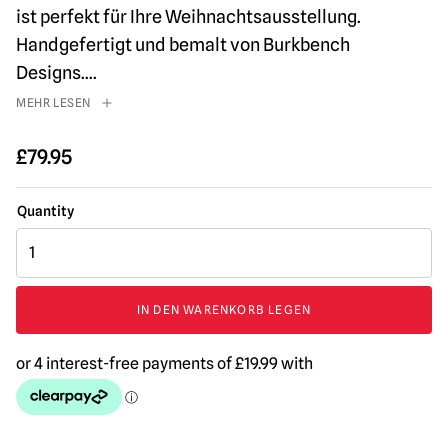
ist perfekt für Ihre Weihnachtsausstellung.
Handgefertigt und bemalt von Burkbench
Designs.
...
MEHR LESEN
£
79.95
Vacuform
Krampus
Maske
Menge
IN DEN WARENKORB LEGEN