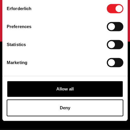
Consent
ANMELDUNG
Erforderlich
Selection
Mit der Anmeldung zu unserem Newsletter erklären Sie sich mit
unserem
Datenschutzbestimmungen
.
Preferences
Statistics
Marketing
OFFIZIELLE UK & EUROPÄISCHE
HÄNDLER VON...
Allow all
Deny