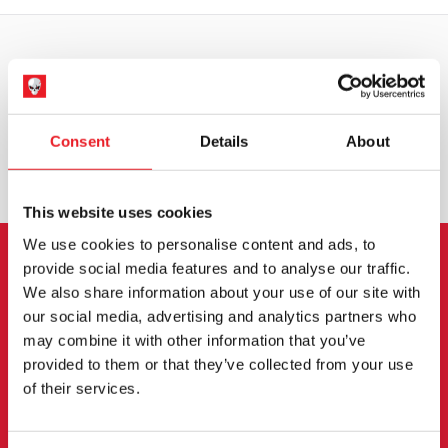
WELTWEITER VERSAND
GRÖSSTE AUSWAHL IN G
ROSSBRITANNIEN
Consent
Details
About
UMTAUSCH ODER RÜCKGABE
MASSGESCHNEIDERTE ANFRAGEN
This website uses cookies
We use cookies to personalise content and ads, to
provide social media features and to analyse our traffic.
ANMELDUNG ZUM
We also share information about your use of our site with
our social media, advertising and analytics partners who
NEWSLETTER
may combine it with other information that you’ve
provided to them or that they’ve collected from your use
Melden Sie sich an, um über neue Produkte,
of their services.
Veranstaltungen und mehr informiert zu werden.