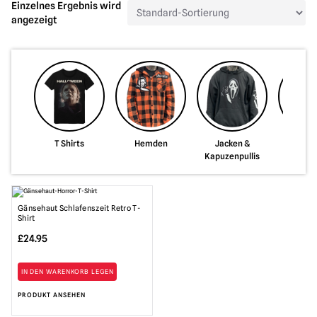
Einzelnes Ergebnis wird
angezeigt
T Shirts
Hemden
Jacken &
Tasch
Kapuzenpullis
Geldb
Gänsehaut Schlafenszeit Retro T-
Shirt
£
24.95
IN DEN WARENKORB LEGEN
PRODUKT ANSEHEN