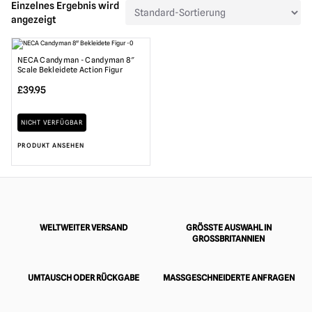
Einzelnes Ergebnis wird
angezeigt
NECA Candyman - Candyman 8″
Scale Bekleidete Action Figur
£
39.95
NICHT VERFÜGBAR
PRODUKT ANSEHEN
WELTWEITER VERSAND
GRÖSSTE AUSWAHL IN G
ROSSBRITANNIEN
UMTAUSCH ODER RÜCKGABE
MASSGESCHNEIDERTE ANFRAGEN