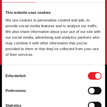
NEWSLETTER
Melden Sie sich an, um über neue Produkte,
This website uses cookies
Veranstaltungen und mehr informiert zu werden.
We use cookies to personalise content and ads, to
provide social media features and to analyse our traffic.
We also share information about your use of our site with
ANMELDUNG
our social media, advertising and analytics partners who
may combine it with other information that you’ve
Mit der Anmeldung zu unserem Newsletter erklären Sie sich mit
provided to them or that they’ve collected from your use
unserem
Datenschutzbestimmungen
.
of their services.
Consent
Erforderlich
Selection
OFFIZIELLE UK & EUROPÄISCHE
HÄNDLER VON...
Preferences
Statistics