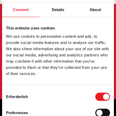
Consent
Details
About
ANMELDUNG ZUM
This website uses cookies
NEWSLETTER
We use cookies to personalise content and ads, to
Melden Sie sich an, um über neue Produkte,
provide social media features and to analyse our traffic.
We also share information about your use of our site with
Veranstaltungen und mehr informiert zu werden.
our social media, advertising and analytics partners who
may combine it with other information that you’ve
provided to them or that they’ve collected from your use
ANMELDUNG
of their services.
Mit der Anmeldung zu unserem Newsletter erklären Sie sich mit
unserem
Datenschutzbestimmungen
.
Consent
Erforderlich
Selection
Preferences