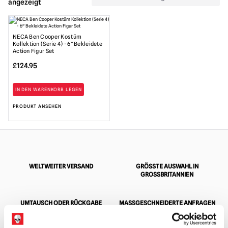
angezeigt
NECA Ben Cooper Kostüm
Kollektion (Serie 4) - 6″ Bekleidete
Action Figur Set
£
124.95
IN DEN WARENKORB LEGEN
PRODUKT ANSEHEN
WELTWEITER VERSAND
GRÖSSTE AUSWAHL IN G
ROSSBRITANNIEN
UMTAUSCH ODER RÜCKGABE
MASSGESCHNEIDERTE ANFRAGEN