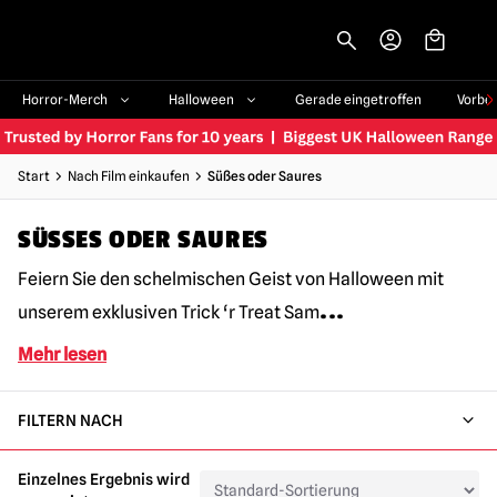
-->
Horror-Merch
Halloween
Gerade eingetroffen
Vorbe
Start
Nach Film einkaufen
Süßes oder Saures
SÜSSES ODER SAURES
Feiern Sie den schelmischen Geist von Halloween mit
...
unserem exklusiven Trick ‘r Treat Sam
Mehr lesen
FILTERN NACH
Einzelnes Ergebnis wird