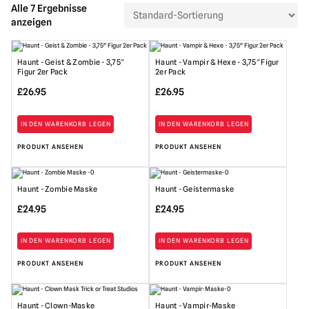
Alle 7 Ergebnisse
anzeigen
Haunt - Geist & Zombie - 3,75″
Haunt - Vampir & Hexe - 3,75″ Figur
Figur 2er Pack
2er Pack
£
26.95
£
26.95
IN DEN WARENKORB LEGEN
IN DEN WARENKORB LEGEN
PRODUKT ANSEHEN
PRODUKT ANSEHEN
Haunt - Zombie Maske
Haunt - Geistermaske
£
24.95
£
24.95
IN DEN WARENKORB LEGEN
IN DEN WARENKORB LEGEN
PRODUKT ANSEHEN
PRODUKT ANSEHEN
Haunt - Clown-Maske
Haunt - Vampir-Maske