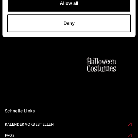
Allow all
OFFIZIELLE UK & EUROPÄISCHE
Deny
HÄNDLER VON...
Schnelle Links
KALENDER VORBESTELLEN
FAQS