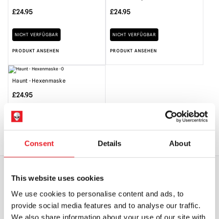
£
24.95
£
24.95
NICHT VERFÜGBAR
NICHT VERFÜGBAR
PRODUKT ANSEHEN
PRODUKT ANSEHEN
Haunt - Hexenmaske
£
24.95
NICHT VERFÜGBAR
PRODUKT ANSEHEN
Consent
Details
About
This website uses cookies
WELTWEITER VERSAND
GRÖSSTE AUSWAHL IN G
We use cookies to personalise content and ads, to
ROSSBRITANNIEN
provide social media features and to analyse our traffic.
We also share information about your use of our site with