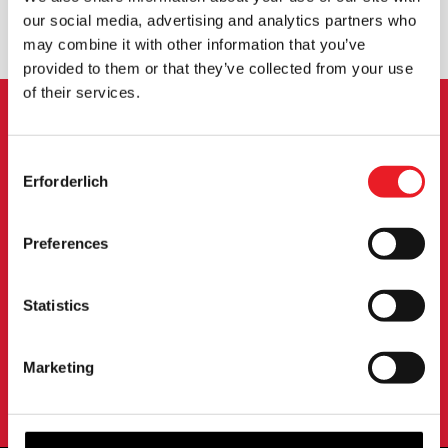
UMTAUSCH ODER RÜCKGABE
MASSGESCHNEIDERTE ANFRAGEN
our social media, advertising and analytics partners who
may combine it with other information that you’ve
provided to them or that they’ve collected from your use
of their services.
ANMELDUNG ZUM
Consent
NEWSLETTER
Erforderlich
Selection
Melden Sie sich an, um über neue Produkte,
Preferences
Veranstaltungen und mehr informiert zu werden.
Statistics
ANMELDUNG
Marketing
Mit der Anmeldung zu unserem Newsletter erklären Sie sich mit
unserem
Datenschutzbestimmungen
.