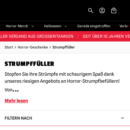
-->
STES SORTIMENT IM VEREINIGTEN KÖNIGREICH
|
ÜBER 60.000 ZUF
Horror-Merch
Halloween
Gerade eingetroffen
Vorbe
LER VERSAND AUS GROSSBRITANNIEN
|
SEIT ÜBER 10 JAHREN V
JEDE WOCHE NEUE HORROR-FANARTIKEL
Start
Horror-Geschenke
Strumpffüller
RÖSSTES HALLOWEEN-SORTIMENT IN UK
|
ÜBER 300 REQUISITE
STRUMPFFÜLLER
STES SORTIMENT IM VEREINIGTEN KÖNIGREICH
|
ÜBER 60.000 ZUF
Stopfen Sie Ihre Strümpfe mit schaurigem Spaß dank
unseres riesigen Angebots an Horror-Strumpfbefüllern!
...
Von
Mehr lesen
FILTERN NACH