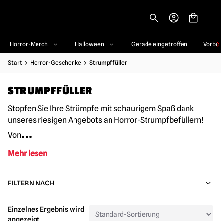
-->
Horror-Merch
Halloween
Gerade eingetroffen
Vorbe
Start
Horror-Geschenke
Strumpffüller
STRUMPFFÜLLER
Stopfen Sie Ihre Strümpfe mit schaurigem Spaß dank
unseres riesigen Angebots an Horror-Strumpfbefüllern!
...
Von
Mehr lesen
FILTERN NACH
Einzelnes Ergebnis wird
angezeigt