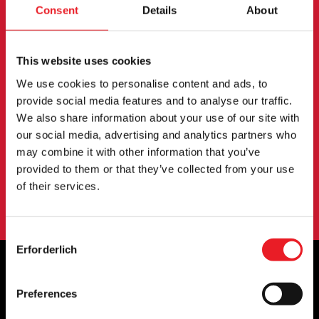
Consent
Details
About
ANMELDUNG ZUM
NEWSLETTER
This website uses cookies
Melden Sie sich an, um über neue Produkte,
We use cookies to personalise content and ads, to
provide social media features and to analyse our traffic.
Veranstaltungen und mehr informiert zu werden.
We also share information about your use of our site with
our social media, advertising and analytics partners who
may combine it with other information that you’ve
ANMELDUNG
provided to them or that they’ve collected from your use
Mit der Anmeldung zu unserem Newsletter erklären Sie sich mit
of their services.
unserem
Datenschutzbestimmungen
.
Consent
Erforderlich
Selection
Preferences
OFFIZIELLE UK & EUROPÄISCHE