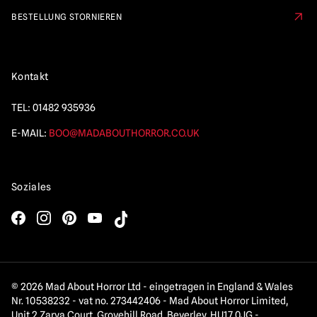
BESTELLUNG STORNIEREN
Kontakt
TEL:
01482 935936
E-MAIL:
BOO@MADABOUTHORROR.CO.UK
Soziales
© 2026 Mad About Horror Ltd - eingetragen in England & Wales
Nr. 10538232 - vat no. 273442406 - Mad About Horror Limited,
Unit 2 Zarya Court, Grovehill Road, Beverley, HU17 0JG -