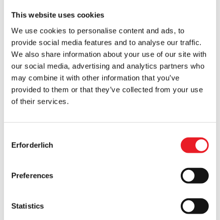
NICHT VERFÜGBAR
NICHT VERFÜGBAR
This website uses cookies
PRODUKT ANSEHEN
PRODUKT ANSEHEN
We use cookies to personalise content and ads, to
provide social media features and to analyse our traffic.
We also share information about your use of our site with
Haunt - Clown-Maske
Haunt - Vampir-Maske
our social media, advertising and analytics partners who
£
24.95
£
24.95
may combine it with other information that you’ve
provided to them or that they’ve collected from your use
NICHT VERFÜGBAR
NICHT VERFÜGBAR
of their services.
PRODUKT ANSEHEN
PRODUKT ANSEHEN
Consent
Haunt - Hexenmaske
Halloween 2 Michael Myers
Erforderlich
Selection
Wasserflasche aus Edelstahl
£
24.95
£
24.95
Preferences
NICHT VERFÜGBAR
NICHT VERFÜGBAR
PRODUKT ANSEHEN
PRODUKT ANSEHEN
Statistics