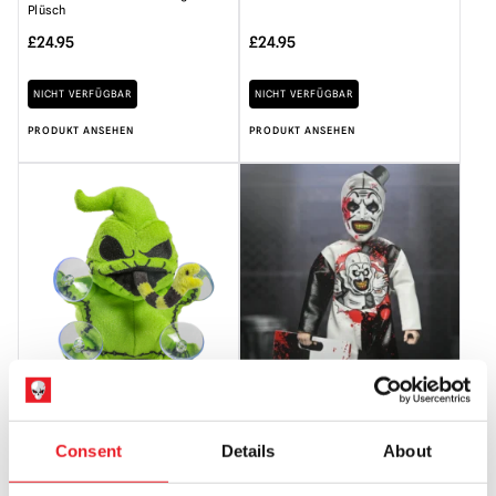
Plüsch
£
24.95
£
24.95
NICHT VERFÜGBAR
NICHT VERFÜGBAR
PRODUKT ANSEHEN
PRODUKT ANSEHEN
Kidrobot The Nightmare Before
NECA Ben Cooper Kostüm
Christmas – Oogie Boogie 6″
Kollektion (Serie 9) Terrifier - Art
Fensteranhänger Plüsch
the Clown 6″ Bekleidet ...
Consent
Details
About
£
24.95
£
24.95