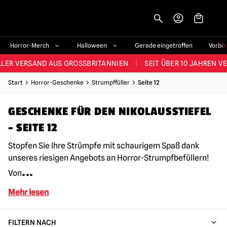
-->
STES SORTIMENT IM VEREINIGTEN KÖNIGREICH
|
ÜBER 60.000 ZUF
Horror-Merch
Halloween
Gerade eingetroffen
Vorbe
LER VERSAND AUS GROSSBRITANNIEN
|
SEIT ÜBER 10 JAHREN V
JEDE WOCHE NEUE HORROR-FANARTIKEL
Start
Horror-Geschenke
Strumpffüller
Seite 12
RÖSSTES HALLOWEEN-SORTIMENT IN UK
|
ÜBER 300 REQUISITE
GESCHENKE FÜR DEN NIKOLAUSSTIEFEL
STES SORTIMENT IM VEREINIGTEN KÖNIGREICH
|
ÜBER 60.000 ZUF
– SEITE 12
Stopfen Sie Ihre Strümpfe mit schaurigem Spaß dank
unseres riesigen Angebots an Horror-Strumpfbefüllern!
...
Von
Mehr lesen
FILTERN NACH