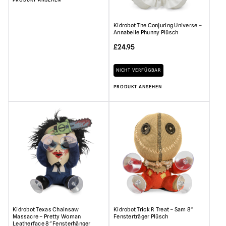
Kidrobot The Conjuring Universe –
Annabelle Phunny Plüsch
£
24.95
NICHT VERFÜGBAR
PRODUKT ANSEHEN
Kidrobot Texas Chainsaw
Kidrobot Trick R Treat – Sam 8″
Massacre – Pretty Woman
Fensterträger Plüsch
Leatherface 8″ Fensterhänger