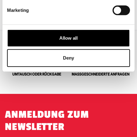
Marketing
VORHERIGE
1
2
3
...
9
10
11
12
13
14
WEITER
Allow all
WELTWEITER VERSAND
GRÖSSTE AUSWAHL IN G
ROSSBRITANNIEN
Deny
UMTAUSCH ODER RÜCKGABE
MASSGESCHNEIDERTE ANFRAGEN
ANMELDUNG ZUM
NEWSLETTER